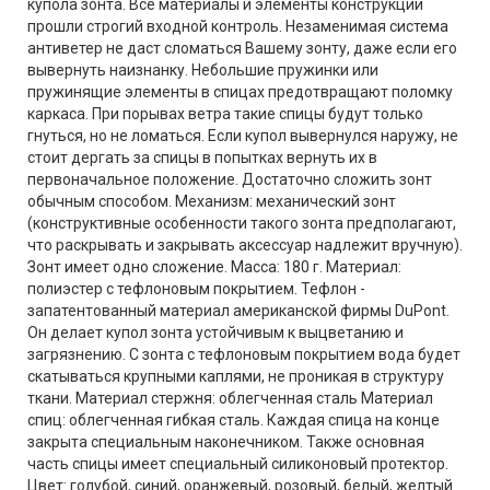
купола зонта. Все материалы и элементы конструкции
прошли строгий входной контроль. Незаменимая система
антиветер не даст сломаться Вашему зонту, даже если его
вывернуть наизнанку. Небольшие пружинки или
пружинящие элементы в спицах предотвращают поломку
каркаса. При порывах ветра такие спицы будут только
гнуться, но не ломаться. Если купол вывернулся наружу, не
стоит дергать за спицы в попытках вернуть их в
первоначальное положение. Достаточно сложить зонт
обычным способом. Механизм: механический зонт
(конструктивные особенности такого зонта предполагают,
что раскрывать и закрывать аксессуар надлежит вручную).
Зонт имеет одно сложение. Масса: 180 г. Материал:
полиэстер с тефлоновым покрытием. Тефлон -
запатентованный материал американской фирмы DuPont.
Он делает купол зонта устойчивым к выцветанию и
загрязнению. С зонта с тефлоновым покрытием вода будет
скатываться крупными каплями, не проникая в структуру
ткани. Материал стержня: облегченная сталь Материал
спиц: облегченная гибкая сталь. Каждая спица на конце
закрыта специальным наконечником. Также основная
часть спицы имеет специальный силиконовый протектор.
Цвет: голубой, синий, оранжевый, розовый, белый, желтый.