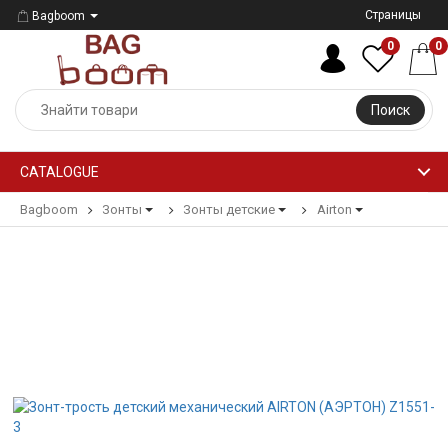
Страницы
Bagboom
0
0
Поиск
CATALOGUE
Bagboom
Зонты
Зонты детские
Airton