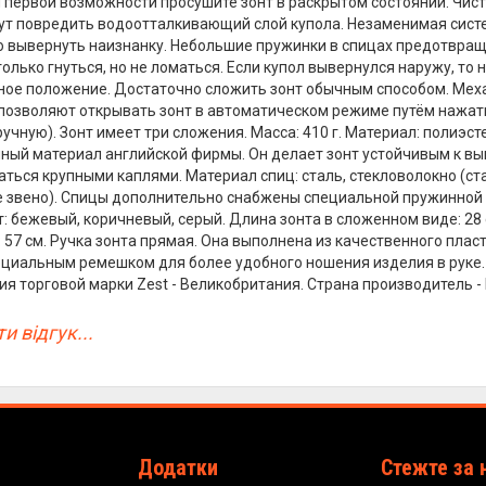
и первой возможности просушите зонт в раскрытом состоянии. Чи
ут повредить водоотталкивающий слой купола. Незаменимая систе
о вывернуть наизнанку. Небольшие пружинки в спицах предотвращ
олько гнуться, но не ломаться. Если купол вывернулся наружу, то н
ое положение. Достаточно сложить зонт обычным способом. Меха
 позволяют открывать зонт в автоматическом режиме путём нажат
ручную). Зонт имеет три сложения. Масса: 410 г. Материал: полиэ
ный материал английской фирмы. Он делает зонт устойчивым к вы
аться крупными каплями. Материал спиц: сталь, стекловолокно (ста
 звено). Спицы дополнительно снабжены специальной пружинной 
: бежевый, коричневый, серый. Длина зонта в сложенном виде: 28 с
 57 см. Ручка зонта прямая. Она выполнена из качественного плас
циальным ремешком для более удобного ношения изделия в руке. 
я торговой марки Zest - Великобритания. Страна производитель - 
и відгук...
Додатки
Стежте за 