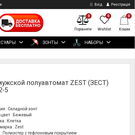
е
Вхід
Реєстрація
0
0
0
Порівняти
Wishlist
Кошик
ССУАРЫ
ЗОНТЫ
НАБОРЫ
мужской полуавтомат ZEST (ЗЕСТ)
2-5
ия : Складной зонт
 цвет : Бежевый
ка : Клетка
марка : Zest
 : Полиэстер с тефлоновым покрытием