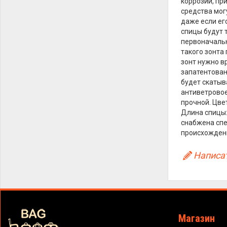
коррозии, пр
средства мог
даже если ег
спицы будут т
первоначальн
такого зонта
зонт нужно в
запатентован
будет скатыв
антиветровое
прочной. Цвет
Длина спицы:
снабжена спе
происхождени
Написат
Магазин