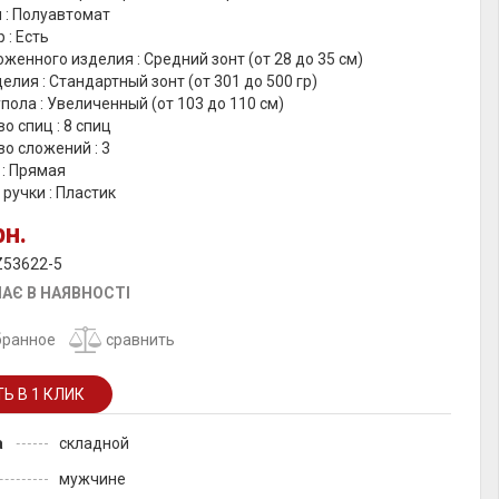
 : Полуавтомат
 : Есть
женного изделия : Средний зонт (от 28 до 35 см)
елия : Стандартный зонт (от 301 до 500 гр)
пола : Увеличенный (от 103 до 110 см)
о спиц : 8 спиц
о сложений : 3
 : Прямая
ручки : Пластик
рн.
Z53622-5
АЄ В НАЯВНОСТІ
бранное
сравнить
а
складной
мужчине