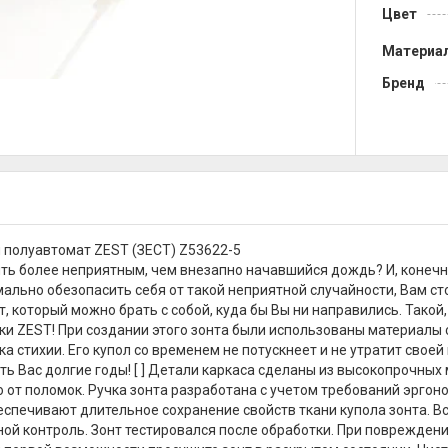
Цвет
Материа
Бренд
 полуавтомат ZEST (ЗЕСТ) Z53622-5
ть более неприятным, чем внезапно начавшийся дождь? И, конечно
ально обезопасить себя от такой неприятной случайности, Вам сто
т, который можно брать с собой, куда бы Вы ни направились. Такой
ки ZEST! При создании этого зонта были использованы материалы 
ка стихии. Его купол со временем не потускнеет и не утратит сво
ть Вас долгие годы! [ ] Детали каркаса сделаны из высокопрочных
 от поломок. Ручка зонта разработана с учетом требований эрго
еспечивают длительное сохранение свойств ткани купола зонта. 
ной контроль. Зонт тестировался после обработки. При поврежде