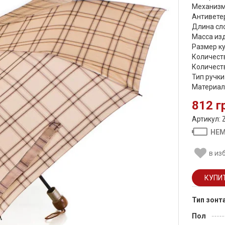
Механизм
Антиветер
Длина сло
Масса изд
Размер ку
Количеств
Количеств
Тип ручки
Материал 
812 г
Артикул: 
НЕМ
в из
Тип зонт
Пол