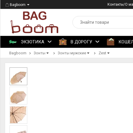
Контакты/О м
Bagboom
ЭКЗОТИКА
В ДОРОГУ
КОШЕ
Bagboom
Зонты
Зонты мужские
Zest