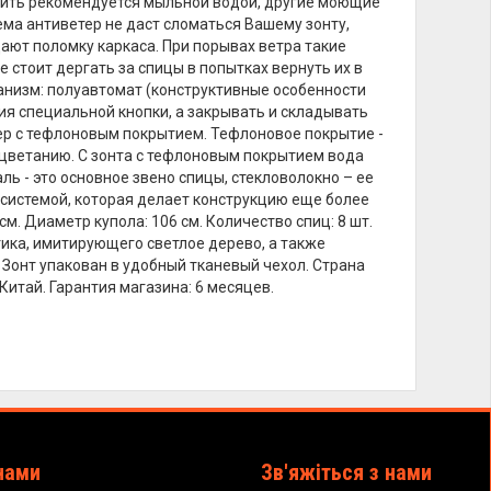
стить рекомендуется мыльной водой, другие моющие
ма антиветер не даст сломаться Вашему зонту,
ают поломку каркаса. При порывах ветра такие
е стоит дергать за спицы в попытках вернуть их в
низм: полуавтомат (конструктивные особенности
ия специальной кнопки, а закрывать и складывать
стер с тефлоновым покрытием. Тефлоновое покрытие -
цветанию. С зонта с тефлоновым покрытием вода
ль - это основное звено спицы, стекловолокно – ее
системой, которая делает конструкцию еще более
м. Диаметр купола: 106 см. Количество спиц: 8 шт.
тика, имитирующего светлое дерево, а также
Зонт упакован в удобный тканевый чехол. Страна
Китай. Гарантия магазина: 6 месяцев.
нами
Зв'яжіться з нами