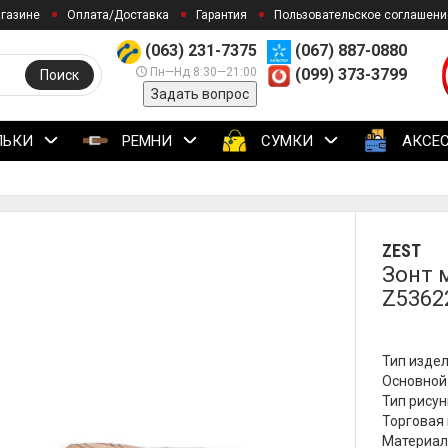
агазине
Оплата/Доставка
Гарантия
Пользовательское соглашени
(063) 231-7375
(067) 887-0880
Пн—Нд 8:30—21:00
(099) 373-3799
Поиск
Задать вопрос
ЛЬКИ
РЕМНИ
СУМКИ
АКСЕ
ZEST
Зонт 
Z5362
Тип издел
Основной
Тип рисун
Торговая 
Материал