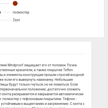
л
полиэстер
Zest
ема Windproof защищает его от поломок. Ручка
твенные красители, а также покрытие Teflon
лы и элементы конструкции прошли строгий входной
же если его вывернуть наизнанку. Небольшие
ицы будут только гнуться, но не ломаться. Если
 в первоначальное положение, достаточно сложить
л зонта раскрывается и закрывается автоматически
ал: полиэстер с тефлоновым покрытием. Тефлон -
 устойчивым к выцветанию и загрязнению. С зонта с