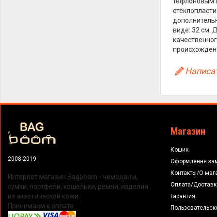
тефлоновым п
стеклопласти
дополнительн
виде: 32 см. 
качественног
происхождени
Написат
Магазин
Кошик
2008-2019
Оформлення за
Контакты/О маг
Интернет магазин Bagboom - чемоданы,
Оплата/Доставк
сумки, портфели, кошельки, ремни, изделия
из экзотической кожи.
Гарантия
Принимаем к оплате:
Пользовательск