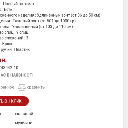
 : Полный автомат
 : Есть
женного изделия : Удлинённый зонт (от 36 до 50 см)
елия : Тяжелый зонт (от 501 до 1000 гр)
пола : Увеличенный (от 103 до 110 см)
о спиц : 9 спиц
о сложений : 3
 : Крюк
ручки : Пластик
рн.
Z43942-10
АЄ В НАЯВНОСТІ
бранное
сравнить
а
складной
мужчине