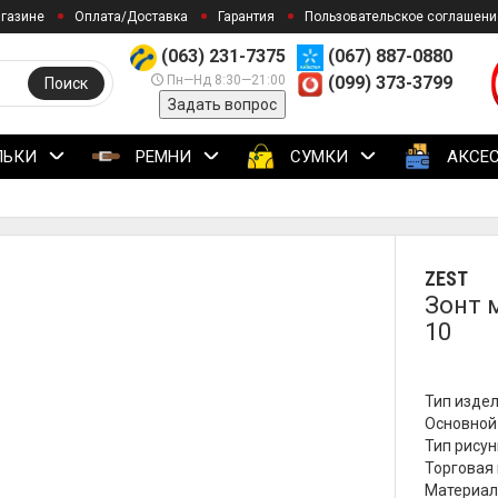
агазине
Оплата/Доставка
Гарантия
Пользовательское соглашени
(063) 231-7375
(067) 887-0880
Пн—Нд 8:30—21:00
(099) 373-3799
Поиск
Задать вопрос
ЛЬКИ
РЕМНИ
СУМКИ
АКСЕ
ZEST
Зонт 
10
Тип издел
Основной
Тип рисун
Торговая 
Материал