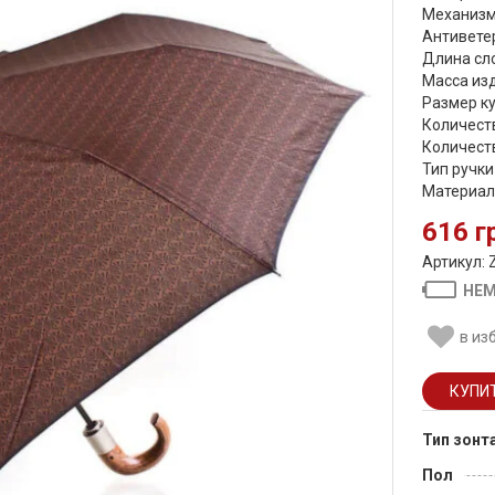
Механизм
Антиветер
Длина сло
Масса изд
Размер ку
Количеств
Количеств
Тип ручки
Материал 
616 г
Артикул: 
НЕМ
в из
Тип зонт
Пол