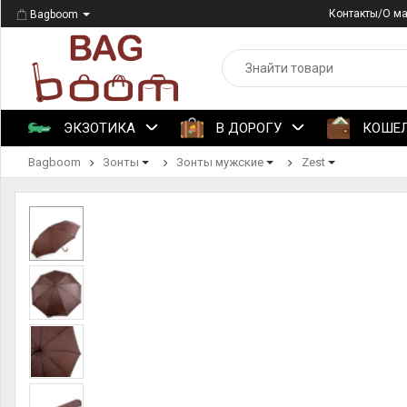
Контакты/О м
Bagboom
ЭКЗОТИКА
В ДОРОГУ
КОШЕ
Bagboom
Зонты
Зонты мужские
Zest