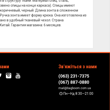
 структуру ткани. Материал спиц: сталь,
е звено спицы на конце каркаса). Спицы имеют
 коричневый, черный. Длина зонта в сложенном
. Ручка зонта имеет форму крюка. Она изготовлена из
ано в удобный тканевый чехол. Страна
Китай. Гарантия магазина: 6 месяцев.
нами
Зв'яжіться з нами
(063) 231-7375
(067) 887-0880
mail@bagboom.com.ua
Пн—Нд 8:30—21:00