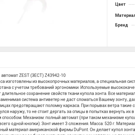
Цвет
Материа
Бренд
 автомат ZEST (ЗЕСТ) Z43942-10
са изготовлены из высокопрочных материалов, а специальная сист
отана с учетом требований эргономики. Используемые высококачес
 длительное сохранение свойств ткани купола зонта. Все материа
заменимая система антиветер не даст сломаться Вашему зонту, да
пицах предотвращают поломку каркаса. При порывах ветра такие сп
улся наружу, то не стоит дергать за спицы в попытках вернуть их
 способом. Механизм: полный автомат (при таком механизме купо
всего одной кнопки). Зонт имеет 3 сложения. Масса: 520 г. Матери
ный материал американской фирмы DuPont. Он делает купол зонта