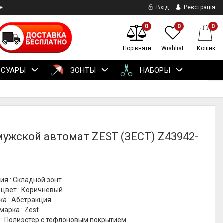
е
Вхід
Реєстрація
0
0
0
Порівняти
Wishlist
Кошик
ССУАРЫ
ЗОНТЫ
НАБОРЫ
мужской автомат ZEST (ЗЕСТ) Z43942-
ия : Складной зонт
 цвет : Коричневый
ка : Абстракция
марка : Zest
 : Полиэстер с тефлоновым покрытием