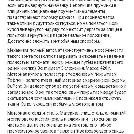
если его вывернуть наизнанку. Небольшие пружинки в
спицах или специальные пружинящие элементы
предотвращают поломку каркаса. При порывах ветра
такие спицы будут только гнуться, но не ломаться. Если
купол вывернулся наружу, то не стоит дергать за спицы в
попытках вернуть их в первоначальное положение.
Достаточно сложить зонт обычным способом.
Механизм: полный автомат (конструктивные особенности
такого зонта позволяют закрывать и открывать изделие в
полностью автоматическом режиме путём нажатия всего
одной кнопки). Зонт имеет 3 сложения. Масса: 420 г.
Материал купола: полиэстер с тефлоновым покрытием.
Тефлон - запатентованный материал американской фирмы
DuPont. Он делает купол зонта устойчивым к выцветанию и
загрязнению. С зонта с тефлоновым покрытием вода будет
скатываться крупными каплями, не проникая в структуру
ткани. Купол украшен необычным фотопринтом.
Материал стержня: сталь. Материал спиц: сталь, алюминий
и стекловолопластик (сталь и алюминий - это основная
часть спицы, из стеклопластика изготовлено гибкое
промежуточное звено, а также антиветровое звено спицы