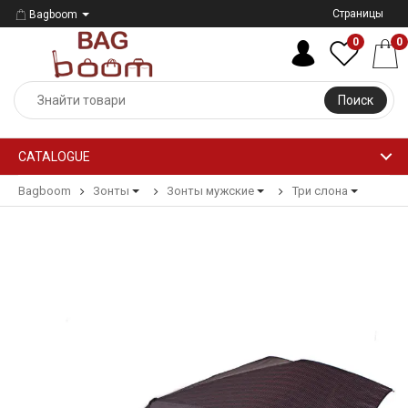
Страницы
Bagboom
0
0
Поиск
CATALOGUE
Bagboom
Зонты
Зонты мужские
Три слона