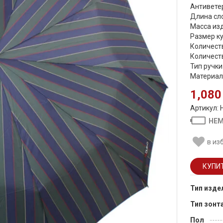
Антиветер
Длина сло
Масса изд
Размер ку
Количеств
Количеств
Тип ручки
Материал 
1,080
Артикул: 
НЕМ
в из
Тип изде
Тип зонт
Пол