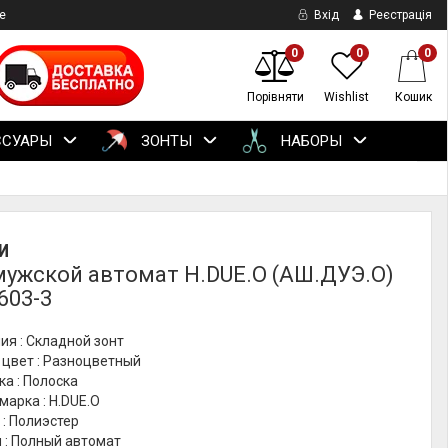
е
Вхід
Реєстрація
0
0
0
Порівняти
Wishlist
Кошик
ССУАРЫ
ЗОНТЫ
НАБОРЫ
И
мужской автомат H.DUE.O (АШ.ДУЭ.О)
603-3
ия : Складной зонт
 цвет : Разноцветный
ка : Полоска
марка : H.DUE.O
: Полиэстер
 : Полный автомат