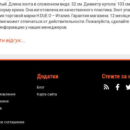
ый. Длина зонта в сложенном виде: 32 см. Диаметр купола: 103 см. 
форму крюка. Она изготовлена из качественного пластика. Зонт уп
я торговой марки H.DUE.O – Италия. Гарантия магазина: 12 месяце
лия может отличаться от действительности. Пожалуйста, сделайте
 информацию у наших менеджеров.
и відгук...
Додатки
Стежте за 
Блог
мовлення
Карта сайта
азине
а
ое соглашение