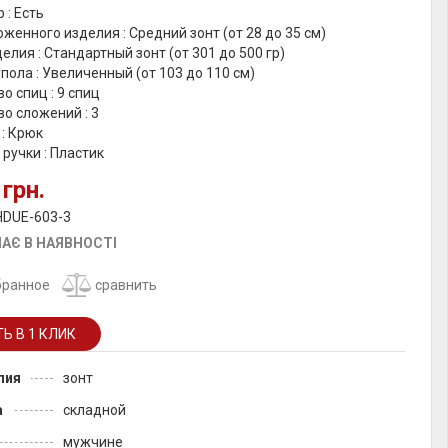
 : Есть
женного изделия : Средний зонт (от 28 до 35 см)
елия : Стандартный зонт (от 301 до 500 гр)
пола : Увеличенный (от 103 до 110 см)
о спиц : 9 спиц
о сложений : 3
 : Крюк
ручки : Пластик
 грн.
HDUE-603-3
АЄ В НАЯВНОСТІ
бранное
сравнить
лия
зонт
а
складной
мужчине