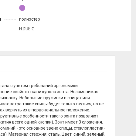
л
полиэстер
H.DUE.O
тана с учетом требований эргономики.
ение свойств ткани купола зонта. Незаменимая
наизнанку. Небольшие пружинки в спицах или
х ветра такие спицы будут только гнуться, но не
ках вернуть их в первоначальное положение.
руктивные особенности такого зонта позволяют
тия всего одной кнопки). Зонт имеет 3 сложения.
юминий - это основное звено спицы, стеклопластик -
). Материал стержня: сталь. Цвет: синий, зеленый,