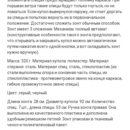
элементы в спицах предотвращают поломку каркаса. При
порывах ветра такие спицы будут только гнуться, но не
ломаться. Если купол вывернулся наружу, не стоит дергать
за спицы в попытках вернуть их в первоначальное
положение. Достаточно сложить зонт обычным способом.
Зонт имеет 3 сложения. Механизм: полный автомат
(конструктивные особенности такого зонта предпологают,
что открывать и закрывать купол можно автоматически
путем нажатия всего одной кнопки, а вот складывать зонт
нужно вручную).
Масса: 320 г. Материал купола: полиэстер. Материал
стержня: сталь. Материал спиц: сталь, стеклопластик (из
стали выполнены опора и основная часть спицы, из
стеклопластика - протевоветровое звено на конце каркаса,
гибкое промежуточное звено спицы).
Цвет: серый, черный.
Длина зонта: 28 см. Диаметр купола: 92 см. Количество
спиц: 7 шт., длина спицы: 53 см. Ручка зонта прямая. Она
выполнена из качественного пластика и дополнена
удобным ремешком-петлей. Зонт упакован в тканевый
чехол и полиэтиленовый пакет.