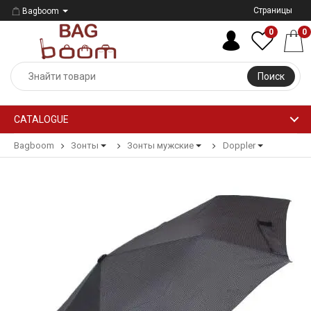
Страницы
Bagboom
0
0
Поиск
CATALOGUE
Bagboom
Зонты
Зонты мужские
Doppler