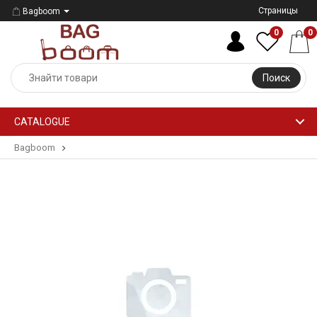
Страницы
Bagboom
0
0
Поиск
CATALOGUE
Bagboom