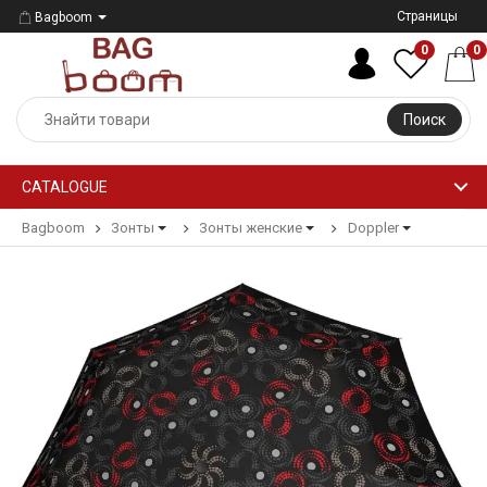
Страницы
Bagboom
0
0
Поиск
CATALOGUE
Bagboom
Зонты
Зонты женские
Doppler