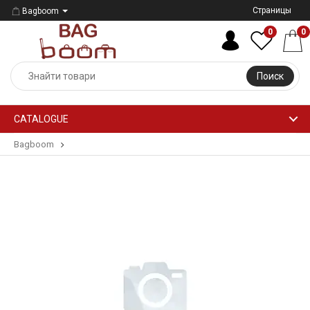
Страницы
Bagboom
0
0
Поиск
CATALOGUE
Bagboom