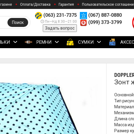
агазине
Оплата/Доставка
Гарантия
Пользовательское соглашени
(063) 231-7375
(067) 887-0880
Пн—Нд 8:30—21:00
(099) 373-3799
Поиск
Задать вопрос
ЛЬКИ
РЕМНИ
СУМКИ
АКСЕ
DOPPLE
Зонт 
Основной 
Тип рисун
Материал
Механизм
Длина сл
Масса изд
Размер ку