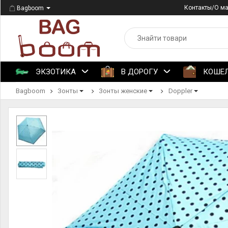
Контакты/О м
Bagboom
ЭКЗОТИКА
В ДОРОГУ
КОШЕ
Bagboom
Зонты
Зонты женские
Doppler