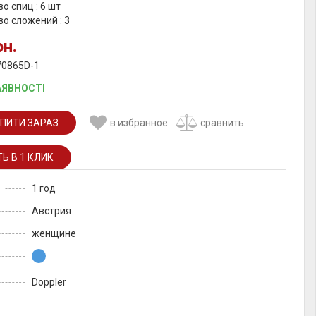
о спиц : 6 шт
о сложений : 3
рн.
70865D-1
АЯВНОСТІ
ПИТИ ЗАРАЗ
в избранное
сравнить
1 год
Австрия
женщине
Doppler