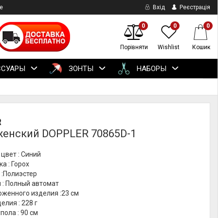
е
Вхід
Реєстрація
0
0
0
Порівняти
Wishlist
Кошик
ССУАРЫ
ЗОНТЫ
НАБОРЫ
R
женский DOPPLER 70865D-1
цвет : Синий
ка : Горох
 :Полиэстер
 : Полный автомат
оженного изделия :23 см
елия : 228 г
пола : 90 см