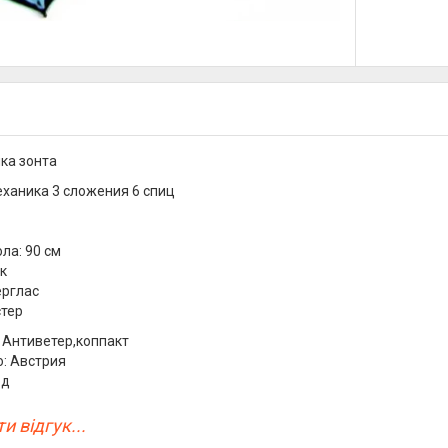
ка зонта
ханика 3 сложения 6 спиц
ла: 90 см
к
ерглас
стер
 Антиветер,коппакт
: Австрия
од
и відгук...