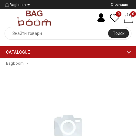
Страницы
Bagboom
0
0
Поиск
CATALOGUE
Bagboom