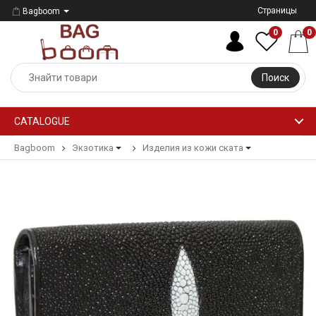
Страницы
Bagboom
0
0
Поиск
CATALOGUE
Bagboom
Экзотика
Изделия из кожи ската