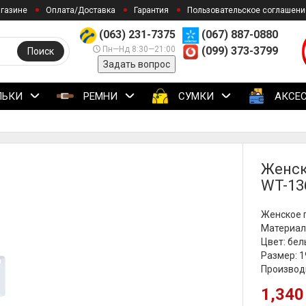
агазине
Оплата/Доставка
Гарантия
Пользовательское соглашени
(063) 231-7375
(067) 887-0880
Пн—Нд 8:30—21:00
(099) 373-3799
Поиск
Задать вопрос
ЛЬКИ
РЕМНИ
СУМКИ
АКСЕ
Женск
WT-13
Женское п
Материал
Цвет: бе
Размер: 19
Производи
1,340