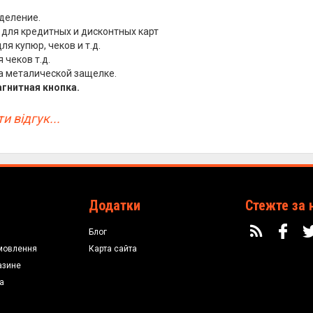
тделение.
 для кредитных и дисконтных карт
ля купюр, чеков и т.д.
 чеков т.д.
а металической защелке.
агнитная кнопка.
и відгук...
Додатки
Стежте за 
Блог
мовлення
Карта сайта
азине
а