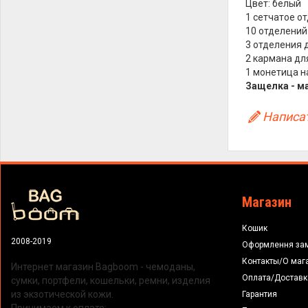
Цвет: белый
1 сетчатое о
10 отделений
3 отделения д
2 кармана для
1 монетица н
Защелка - м
Написат
Магазин
Кошик
2008-2019
Оформлення за
Контакты/О маг
Интернет магазин Bagboom - чемоданы,
Оплата/Доставк
сумки, портфели, кошельки, ремни, изделия
из экзотической кожи.
Гарантия