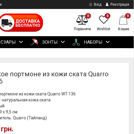
е
Вхід
Реєстрація
0
0
0
Порівняти
Wishlist
Кошик
ССУАРЫ
ЗОНТЫ
НАБОРЫ
ое портмоне из кожи ската Quarro
6
ортмоне из кожи ската Quarro WT-136
: натуральная кожа ската
лый
 х 9,5 см.
тель: Quarro (Тайланд)
 грн.