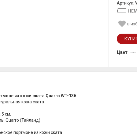
Артикул: W
НЕМ
в из
Цвет
тмоне из кожи ската Quarro WT-136
туральная кожа ската
,5 см.
ь: Quarro (Тайланд)
нское портмоне из кожи ската