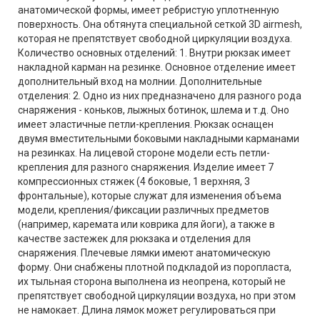
анатомической формы, имеет ребристую уплотненную
поверхность. Она обтянута специальной сеткой 3D airmesh,
которая не препятствует свободной циркуляции воздуха.
Количество основных отделений: 1. Внутри рюкзак имеет
накладной карман на резинке. Основное отделение имеет
дополнительный вход на молнии. Дополнительные
отделения: 2. Одно из них предназначено для разного рода
снаряжения - коньков, лыжных ботинок, шлема и т.д. Оно
имеет эластичные петли-крепления. Рюкзак оснащен
двумя вместительными боковыми накладными карманами
на резинках. На лицевой стороне модели есть петли-
крепления для разного снаряжения. Изделие имеет 7
компрессионных стяжек (4 боковые, 1 верхняя, 3
фронтальные), которые служат для изменения объема
модели, крепления/фиксации различных предметов
(например, каремата или коврика для йоги), а также в
качестве застежек для рюкзака и отделения для
снаряжения. Плечевые лямки имеют анатомическую
форму. Они снабжены плотной подкладой из поропласта,
их тыльная сторона выполнена из неопрена, который не
препятствует свободной циркуляции воздуха, но при этом
не намокает. Длина лямок может регулироваться при