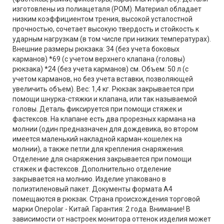
изготовлены из полиацеталя (POM). Материал обладает
низким коэффициентом трения, высокой усталостной
прочностью, сочетает высокую твердость и стойкость к
ударным нагрузкам (в том числе при низких температурах).
Внешние размеры рюкзака: 34 (без учета боковых
карманов) *69 (с учетом верхнего клапана (головы)
рюкзака) *24 (без учета карманов) см. Объем: 50 л (с
учетом карманов, но без учета вставки, позволяющей
увеличить объем). Вес: 1,4 кг. Рюкзак закрывается при
помощи шнурка-стяжки и клапана, или так называемой
головы. Деталь фиксируется при помощи стяжек и
фастексов. На клапане есть два прорезных кармана на
молнии (один предназначен для дождевика, во втором
имеется маленький накладной карман-кошелек на
молнии), а также петли для крепления снаряжения.
Отделение для снаряжения закрывается при помощи
стяжек и фастексов. Дополнительно отделение
закрывается на молнию. Изделие упаковано в
полиэтиленовый пакет. Документы формата А4
помещаются в рюкзак. Страна происхождения торговой
марки Onepolar - Китай. Гарантия: 2 года. Внимание! В
зависимости от настроек монитора оттенок изделия может