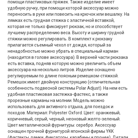
помощи пластиковых пряжек. Также изделие имеет
удобную ручку, при помощи которой аксессуар можно
переносить в руке или повесить на крючок или вешалку. На
лямках есть грудная стяжка с эластичной вставкой,
которая не только фиксирует рюкзак, но и способствует
лучшему распределению веса. Высоту и ширину грудной
стяжки можно регулировать. В комплект к рюкзаку
прилагается съемный чехол от дождя, который за
ненадобностью можно убрать в специальный карман
(находится в голове аксессуара). В верхней части рюкзака
есть вставка, подняв которую можно увеличить объем
аксессуара на несколько литров. Изделие оснащено
регулируемым по длине поясным ремешком-стяжкой.
Ремешок имеет двойную конструкцию (отличительная
особенность подвесной системы Polar Adjust). На нем есть
удобная пластиковая застежка-фастекс, а также
прорезные карманы на молнии. Модель можно
использовать для активного отдыха, для поездок и
походов. Материал: Polyester Oxford. Цвет: оранжевый,
коричневый, серый, черный, неоновый желто-зеленый.
Цвет металлической фурнитуры: серебро. Аксессуар
оснащен прочной фурнитурой японской фирмы YKK
(фастексы, рамки, фиксаторы, карабины и прочее). Детали