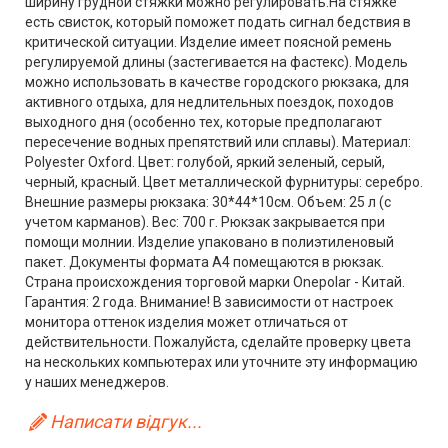
ширину грудной стяжки можно регулировать.На стяжке
есть свисток, который поможет подать сигнал бедствия в
критической ситуации. Изделие имеет поясной ремень
регулируемой длины (застегивается на фастекс). Модель
можно использовать в качестве городского рюкзака, для
активного отдыха, для недлительных поездок, походов
выходного дня (особенно тех, которые предполагают
пересечение водных препятствий или сплавы). Материал:
Polyester Oxford. Цвет: голубой, яркий зеленый, серый,
черный, красный. Цвет металлической фурнитуры: серебро.
Внешние размеры рюкзака: 30*44*10см. Объем: 25 л (с
учетом карманов). Вес: 700 г. Рюкзак закрывается при
помощи молнии. Изделие упаковано в полиэтиленовый
пакет. Документы формата А4 помещаются в рюкзак.
Страна происхождения торговой марки Onepolar - Китай.
Гарантия: 2 года. Внимание! В зависимости от настроек
монитора оттенок изделия может отличаться от
действительности. Пожалуйста, сделайте проверку цвета
на нескольких компьютерах или уточните эту информацию
у наших менеджеров.
Написати відгук...