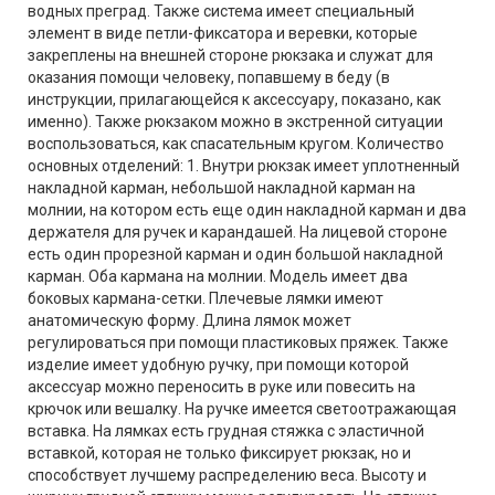
водных преград. Также система имеет специальный
элемент в виде петли-фиксатора и веревки, которые
закреплены на внешней стороне рюкзака и служат для
оказания помощи человеку, попавшему в беду (в
инструкции, прилагающейся к аксессуару, показано, как
именно). Также рюкзаком можно в экстренной ситуации
воспользоваться, как спасательным кругом. Количество
основных отделений: 1. Внутри рюкзак имеет уплотненный
накладной карман, небольшой накладной карман на
молнии, на котором есть еще один накладной карман и два
держателя для ручек и карандашей. На лицевой стороне
есть один прорезной карман и один большой накладной
карман. Оба кармана на молнии. Модель имеет два
боковых кармана-сетки. Плечевые лямки имеют
анатомическую форму. Длина лямок может
регулироваться при помощи пластиковых пряжек. Также
изделие имеет удобную ручку, при помощи которой
аксессуар можно переносить в руке или повесить на
крючок или вешалку. На ручке имеется светоотражающая
вставка. На лямках есть грудная стяжка с эластичной
вставкой, которая не только фиксирует рюкзак, но и
способствует лучшему распределению веса. Высоту и