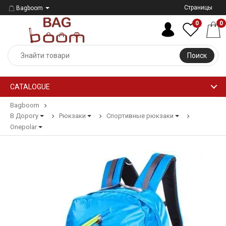
Страницы
Bagboom
0
0
Поиск
CATALOGUE
Bagboom
В Дорогу
Рюкзаки
Спортивные рюкзаки
Onepolar