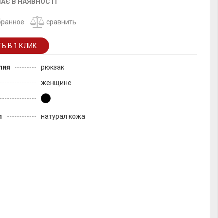
АЄ В НАЯВНОСТІ
бранное
сравнить
лия
рюкзак
женщине
л
натурал кожа