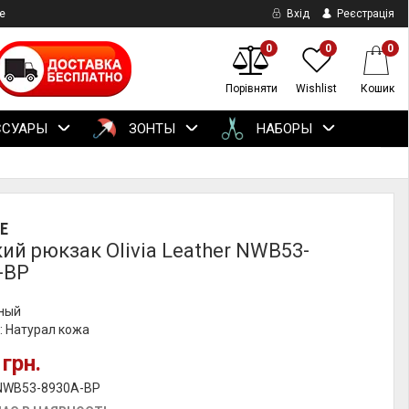
е
Вхід
Реєстрація
0
0
0
Порівняти
Wishlist
Кошик
ССУАРЫ
ЗОНТЫ
НАБОРЫ
E
ий рюкзак Olivia Leather NWB53-
-BP
рный
: Натурал кожа
 грн.
 NWB53-8930A-BP