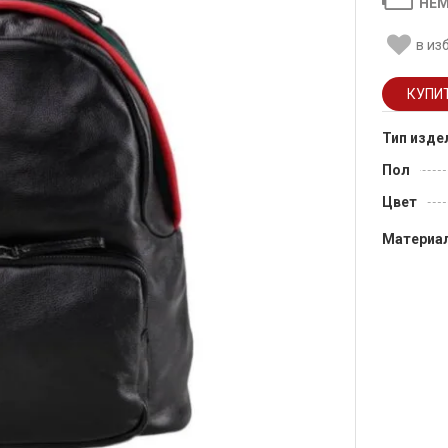
НЕМ
в из
Тип изде
Пол
Цвет
Материа