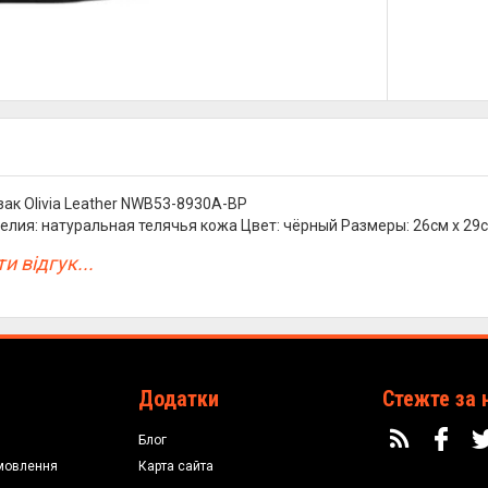
ак Olivia Leather NWB53-8930A-BP
елия: натуральная телячья кожа Цвет: чёрный Размеры: 26см х 29с
и відгук...
Додатки
Стежте за 
Блог
мовлення
Карта сайта