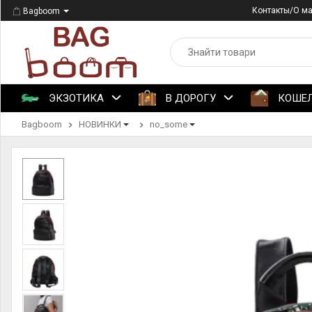
Контакты/О м
Bagboom
ЭКЗОТИКА
В ДОРОГУ
КОШЕ
Bagboom
НОВИНКИ
no_some