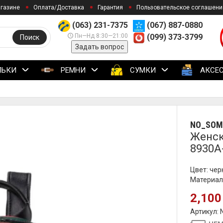
агазине
Оплата/Доставка
Гарантия
Пользовательское соглашени
(063) 231-7375
(067) 887-0880
Пн—Нд 8:30—21:00
(099) 373-3799
Поиск
Задать вопрос
ЛЬКИ
РЕМНИ
СУМКИ
АКСЕ
NO_SOM
Женск
8930A
Цвет: че
Материал
2,100
Артикул: