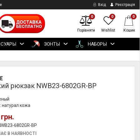
е
Вхід
Реєстрація
0
0
0
Порівняти
Wishlist
Кошик
ССУАРЫ
ЗОНТЫ
НАБОРЫ
E
ий рюкзак NWB23-6802GR-BP
леный
: натурал кожа
 грн.
 NWB23-6802GR-BP
АЄ В НАЯВНОСТІ