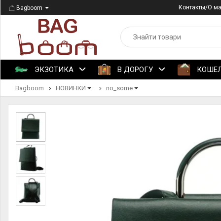
Контакты/О м
Bagboom
ЭКЗОТИКА
В ДОРОГУ
КОШЕ
Bagboom
НОВИНКИ
no_some