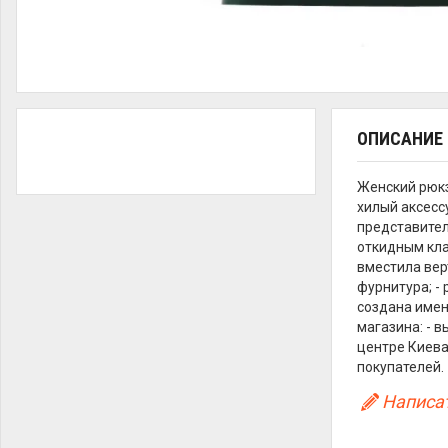
ОПИСАНИЕ
Женский рюк
xилый аксесс
представител
откидным кла
вместила вер
фурнитура; - 
создана имен
магазина: - 
центре Киева
покупателей.
Написат