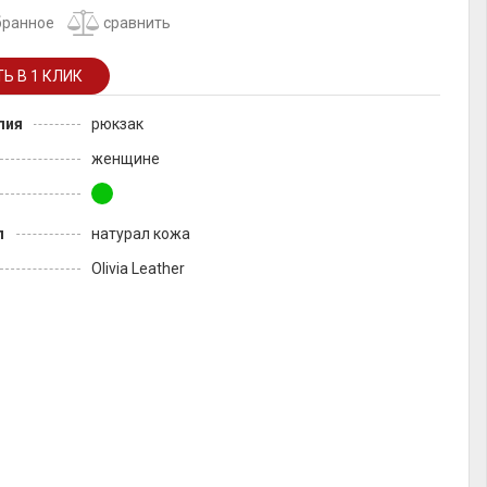
бранное
сравнить
лия
рюкзак
женщине
л
натурал кожа
Olivia Leather