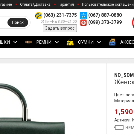
агазине
Оплата/Доставка
Гарантия
Пользовательское соглашени
(063) 231-7375
(067) 887-0880
Пн—Нд 8:30—21:00
(099) 373-3799
Поиск
Задать вопрос
ЛЬКИ
РЕМНИ
СУМКИ
АКСЕ
NO_SOM
Женск
Цвет: зе
Материал
1,590
Артикул:
НЕМ