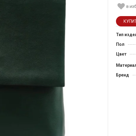
в из
Тип изде
Пол
Цвет
Материа
Бренд