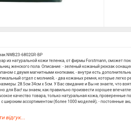
зак NWB23-6802GR-BP
уар из натуральной кожи теленка, от фирмы Forstmann, сможет по
ьниц женского пола. Описание: - зеленый кожаный рюкзак оснащ
паном с двумя магнитными кнопками; - внутри есть дополнительн
тикальный отдел с молнией; - два кожаных ремня, которые легко ре
размеры: 28.5см 34см х 5см. У Вас свидание и Вы не знаете, что вз
но для Вас! xы знаем, как правильно произвести хорошее впечат
высокое качество товара, только натуральная кожа, проверенные п
 с широким ассортиментом (более 1000 моделей); - постоянные а
и відгук...