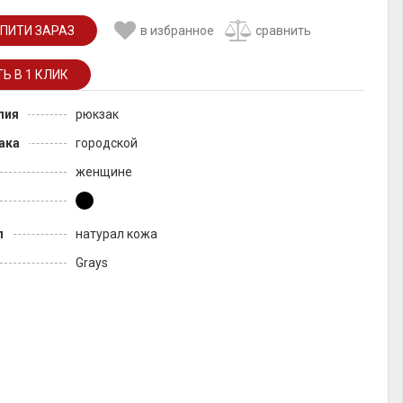
ПИТИ ЗАРАЗ
в избранное
сравнить
лия
рюкзак
ака
городской
женщине
л
натурал кожа
Grays