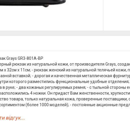
ак Grays GR3-801A-BP
рный рюкзак из натуральной кожи, от производителя Grays, созда
см х 32см х 11см; - рюкзак женский из натуральной телячьей кожи
бразной вставкой; - дорогая и качественная металлическая фурниту
нутри которого разместились функциональные удобные отделения; 
 в руке; - два кожаных регулируемых ремня; - с тыльной стороны е
расположились 4 ножки. Он придаст Вам женственности, хрупкости
ство товара, только натуральная кожа, проверенные поставщики, 
сортиментом (более 1000 моделей); - постоянные акционные пред
и відгук...