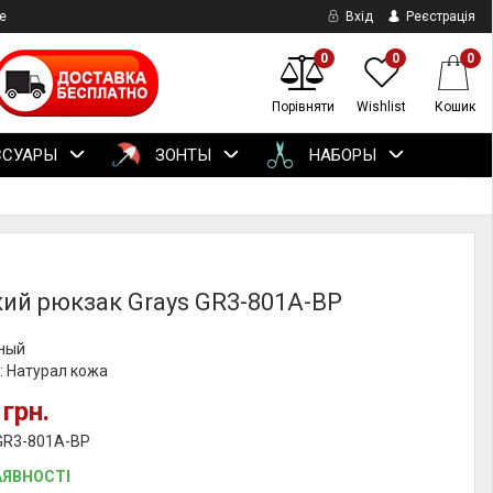
е
Вхід
Реєстрація
0
0
0
Порівняти
Wishlist
Кошик
ССУАРЫ
ЗОНТЫ
НАБОРЫ
ий рюкзак Grays GR3-801A-BP
рный
: Натурал кожа
 грн.
 GR3-801A-BP
АЯВНОСТІ