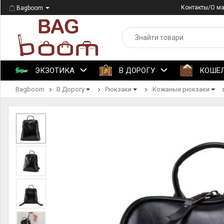
Контакты/О м
Bagboom
ЭКЗОТИКА
В ДОРОГУ
КОШЕ
Bagboom
В Дорогу
Рюкзаки
Кожаные рюкзаки