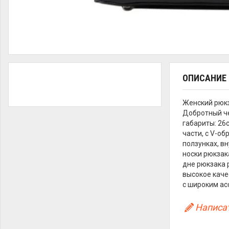
ОПИСАНИЕ
Женский рюкз
Добротный че
габариты: 26
части, с V-о
ползунках, в
носки рюкзака
дне рюкзака 
высокое каче
с широким ас
Написат