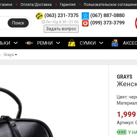
агазине
Оплата/Доставка
Гарантия
Пользовательское соглашени
(063) 231-7375
(067) 887-0880
Пн—Нд 8:30—21:00
(099) 373-3799
Поиск
Задать вопрос
ЛЬКИ
РЕМНИ
СУМКИ
АКСЕ
Grays
GRAYS
Женск
Цвет: че
Материал
1,999
Артикул:
У Н