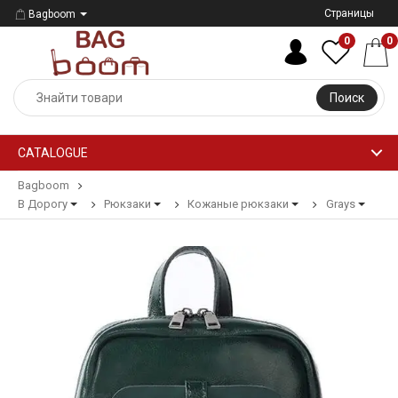
Страницы
Bagboom
0
0
Поиск
CATALOGUE
Bagboom
В Дорогу
Рюкзаки
Кожаные рюкзаки
Grays