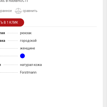
АЄ В НАЯВНОСТІ
бранное
сравнить
лия
рюкзак
ака
городской
женщине
л
натурал кожа
Forstmann