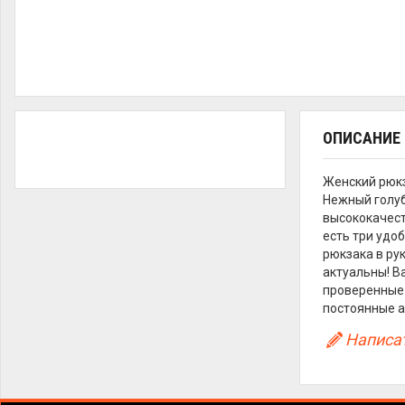
ОПИСАНИЕ
Женский рюкз
Нежный голуб
высококачест
есть три удоб
рюкзака в рук
актуальны! В
проверенные 
постоянные а
Написат