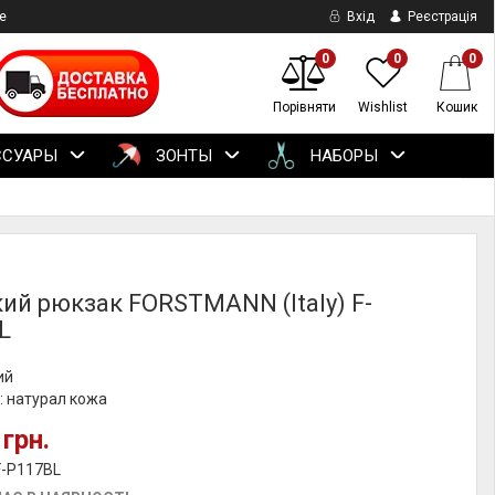
е
Вхід
Реєстрація
0
0
0
Порівняти
Wishlist
Кошик
ССУАРЫ
ЗОНТЫ
НАБОРЫ
ий рюкзак FORSTMANN (Italy) F-
L
ий
: натурал кожа
 грн.
F-P117BL