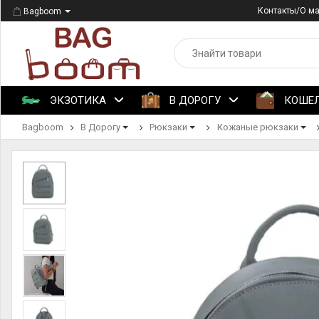
Контакты/О м
Bagboom
ЭКЗОТИКА
В ДОРОГУ
КОШЕ
Bagboom
В Дорогу
Рюкзаки
Кожаные рюкзаки