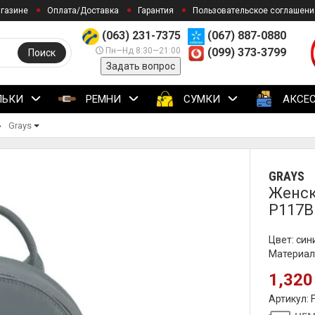
агазине
Оплата/Доставка
Гарантия
Пользовательское соглашени
(063) 231-7375
(067) 887-0880
Пн—Нд 8:30—21:00
(099) 373-3799
Поиск
Задать вопрос
ЛЬКИ
РЕМНИ
СУМКИ
АКСЕ
Grays
GRAYS
Женск
P117B
Цвет: син
Материал
1,320
Артикул: 