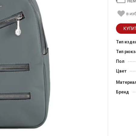
НЕМ
в из
Тип изде
Тип рюкз
Пол
Цвет
Материа
Бренд