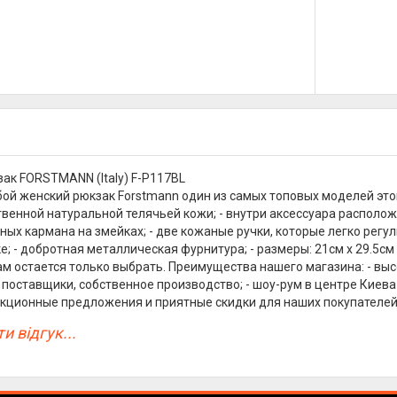
ак FORSTMANN (Italy) F-P117BL
ой женский рюкзак Forstmann один из самых топовых моделей этого
венной натуральной телячьей кожи; - внутри аксессуара располож
ных кармана на змейках; - две кожаные ручки, которые легко регул
е; - добротная металлическая фурнитура; - размеры: 21см х 29.5см
ам остается только выбрать. Преимущества нашего магазина: - выс
поставщики, собственное производство; - шоу-рум в центре Киева
кционные предложения и приятные скидки для наших покупателей
и відгук...