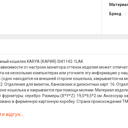
Материа
Бренд
аный кошелек KARYA (КАРИЯ) SHI1142-1LAK
зависимости от настроек монитора оттенок изделия может отличат
та на нескольких компьютерах или уточните эту информацию у на
 5 (одно находится на внешней стороне кошелька, закрывается на 
 2. Отделения для визиток, банковских и дисконтных карт: 16. Отд
оне кошелька и закрывается при помощи молнии. Материал изделия
т фурнитуры: серебро. Размеры (X*Y*Z): 19,5*9,5*2 см. Аксессуар 
овано в фирменную картонную коробку. Страна происхождения ТМ Ka
и відгук...