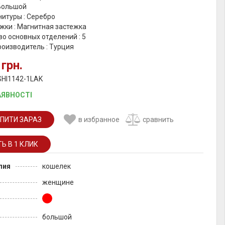
 Большой
итуры : Серебро
жки : Магнитная застежка
о основных отделений : 5
роизводитель : Турция
 грн.
SHI1142-1LAK
АЯВНОСТІ
ПИТИ ЗАРАЗ
в избранное
сравнить
лия
кошелек
женщине
большой