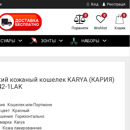
е
Вхід
Реєстрація
0
0
0
Порівняти
Wishlist
Кошик
ССУАРЫ
ЗОНТЫ
НАБОРЫ
ий кожаный кошелек KARYA (КАРИЯ)
42-1LAK
ия : Кошелек или Портмоне
цвет : Красный
шения : Горизонтально
марка : Karya
 : Кожа лакированная