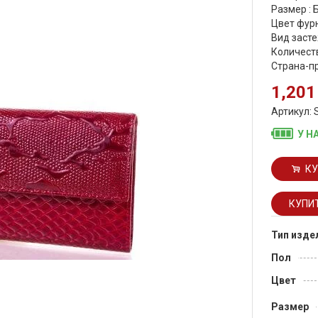
Размер :
Цвет фурн
Вид засте
Количеств
Страна-п
1,201
Артикул: 
У Н
КУ
Тип изде
Пол
Цвет
Размер