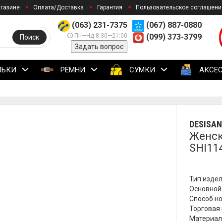
агазине
Оплата/Доставка
Гарантия
Пользовательское соглашени
(063) 231-7375
(067) 887-0880
Пн—Нд 8:30—21:00
(099) 373-3799
Поиск
Задать вопрос
ЛЬКИ
РЕМНИ
СУМКИ
АКСЕ
DESISAN
Женск
SHI11
Тип издел
Основной 
Способ но
Торговая 
Материал