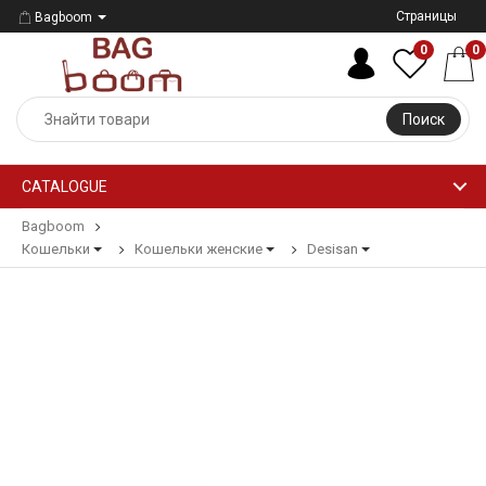
Страницы
Bagboom
0
0
Поиск
CATALOGUE
Bagboom
Кошельки
Кошельки женские
Desisan