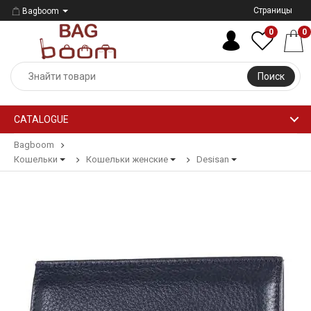
Страницы
Bagboom
0
0
Поиск
CATALOGUE
Bagboom
Кошельки
Кошельки женские
Desisan