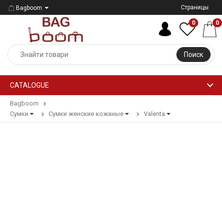
Страницы
Bagboom
0
0
Поиск
CATALOGUE
Bagboom
Сумки
Сумки женские кожаные
Valenta