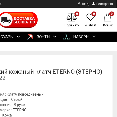
е
Вхід
Реєстрація
0
0
0
Порівняти
Wishlist
Кошик
ССУАРЫ
ЗОНТЫ
НАБОРЫ
ий кожаный клатч ETERNO (ЭТЕРНО)
22
ия : Клатч повседневный
цвет : Серый
шения : В руке
марка : ETERNO
 : Кожа