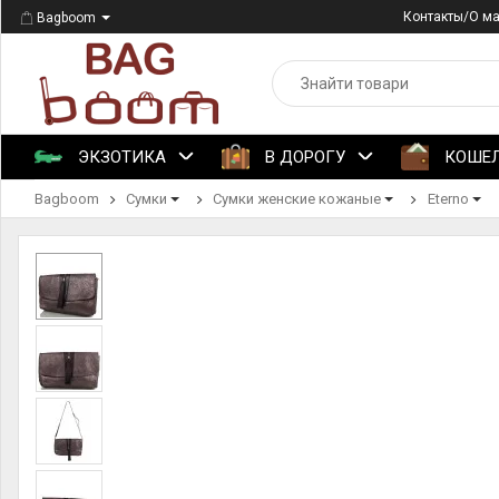
Контакты/О м
Bagboom
ЭКЗОТИКА
В ДОРОГУ
КОШЕ
Bagboom
Сумки
Сумки женские кожаные
Eterno