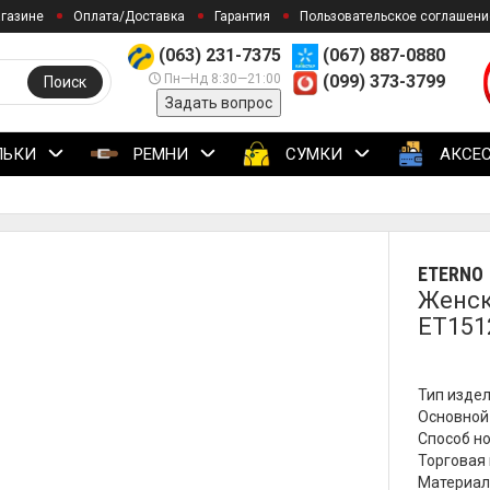
агазине
Оплата/Доставка
Гарантия
Пользовательское соглашени
(063) 231-7375
(067) 887-0880
Пн—Нд 8:30—21:00
(099) 373-3799
Поиск
Задать вопрос
ЛЬКИ
РЕМНИ
СУМКИ
АКСЕ
ETERNO
Женск
ET151
Тип издел
Основной 
Способ но
Торговая 
Материал