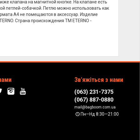
кже клапана на магнитной кнопке. На клапане есть
ой петлей-собачкой. Петлю можно использовать как
рмата А4 не помещаются в аксессуар. Изделие
ETERNO. Страна происхождения ТМ ETERNO -
нами
Зв'яжіться з нами
(063) 231-7375
(067) 887-0880
mail@bagboom.com.ua
Пн—Нд 8:30—21:00