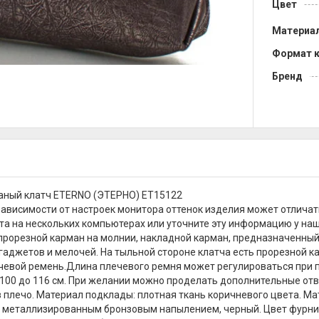
Цвет
Материа
Формат 
Бренд
аный клатч ETERNO (ЭТЕРНО) ET15122
зависимости от настроек монитора оттенок изделия может отличат
та на нескольких компьютерах или уточните эту информацию у наш
прорезной карман на молнии, накладной карман, предназначенный
гаджетов и мелочей. На тыльной стороне клатча есть прорезной к
евой ремень.Длина плечевого ремня может регулироваться при 
 100 до 116 см. При желании можно проделать дополнительные отве
з плечо. Материал подклады: плотная ткань коричневого цвета. Ма
 металлизированным бронзовым напылением, черный. Цвет фурниту