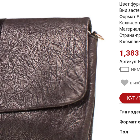
Цвет фурн
Вид засте
Формат А
Количеств
Материал
Страна-пр
В компле
1,383
Артикул: 
НЕМ
в из
Тип изде
Формат 
Пол