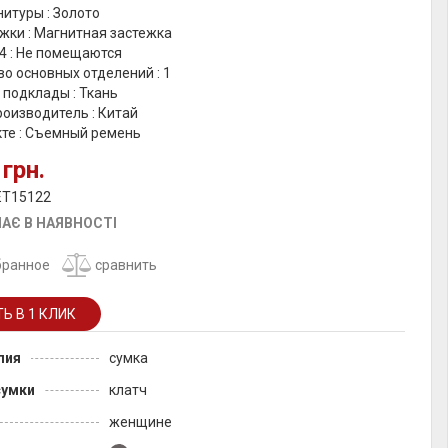
итуры : Золото
жки : Магнитная застежка
4 : Не помещаются
о основных отделений : 1
 подклады : Ткань
оизводитель : Китай
кте : Съемный ремень
 грн.
ET15122
АЄ В НАЯВНОСТІ
бранное
сравнить
лия
сумка
сумки
клатч
женщине