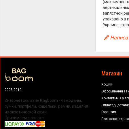
(максимальна
вертикальный
запястной ре
упаковано в 
Украина, стра
Написат
Магазин
Кошик
2008-2019
Оформлення за
Контакты/О маг
Интернет магазин Bagboom - чемоданы,
Оплата/Доставк
сумки, портфели, кошельки, ремни, изделия
из экзотической кожи.
Гарантия
Принимаем к оплате:
Пользовательск