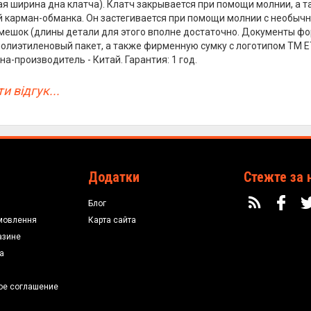
я ширина дна клатча). Клатч закрывается при помощи молнии, а та
 карман-обманка. Он застегивается при помощи молнии с необычн
мешок (длины детали для этого вполне достаточно. Документы фо
полиэтиленовый пакет, а также фирменную сумку с логотипом ТМ 
на-производитель - Китай. Гарантия: 1 год.
и відгук...
Додатки
Стежте за 
Блог
мовлення
Карта сайта
азине
а
ое соглашение