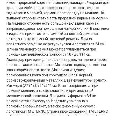
имеет прорезной карман на молнии, накладной карман для
хранения мобильного телефона, разных портативных
гаджетов и мелочей, карман-перегородку на молнии. На
тыльной стороне клатча есть прорезной карман на молнии.
На лицевой стороне есть большой накладной карман,
закрывающийся при помощи магнитной кнопки. В комплект
к изделию прилагается съемный запястной ремешок-
петля, а также съемный плечевой ремень. Длина
запястного ремешка не регулируется и составляет 24 см.
Длина плечевого ремня может регулироваться при
помощи металлической пряжки от 107 до 114 см.
Аксессуар пригоден для ношения в руке, на плече и через
плечо, а также на запястье. Материал подклады: плотная
ткань коричневого цвета. Материал изделия:
полированная кожа под крокодила. Цвет: черный,
бронзово-коричневый металлик. Цвет фурнитуры: золото.
Размеры (X*Y*Z): 31*21*4 см. Клатч закрывается при
помощи молнии, а также хлястика и оригинальной
механической застежки. Документы формата А4 не
помещаются в аксессуар. Изделие упаковано в
полиэтиленовый пакет, а также фирменную сумку с
логотипом ТМ ETERNO. Страна происхождения ТМ ETERNO