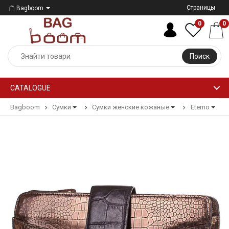
Страницы
Bagboom
0
0
Поиск
CATALOGUE
Bagboom
Сумки
Сумки женские кожаные
Eterno