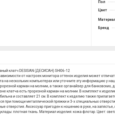
Пол
Цвет
Материа
Бренд
ный клатч DESISAN (ДЕСИСАН) SHI06-12
зависимости от настроек монитора оттенок изделия может отличат
та на нескольких компьютерах или уточните эту информацию у наш
прорезной карман на молнии, а также органайзер для банковских, д
оне клатча есть прорезной карман на молнии. В комплект к издел
абильна и составляет 21 см. В комплект к изделию также прилагае
ся при помощи металлической пряжки и 3-х специальных отверсти
ые отверстия. Аксессуар пригоден к ношению в руке, на запястье, 
клады: плотная ткань. Материал изделия: кожа флотар. Цвет: све