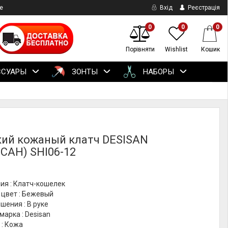
е
Вхід
Реєстрація
0
0
0
Порівняти
Wishlist
Кошик
ССУАРЫ
ЗОНТЫ
НАБОРЫ
ий кожаный клатч DESISAN
САН) SHI06-12
ия : Клатч-кошелек
 цвет : Бежевый
шения : В руке
марка : Desisan
 : Кожа