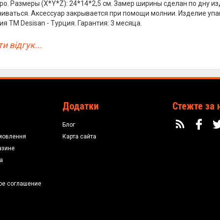
ро. Размеры (X*Y*Z): 24*14*2,5 см. Замер ширины сделан по дну 
иваться. Аксессуар закрывается при помощи молнии. Изделие упа
я ТМ Desisan - Турция. Гарантия: 3 месяца.
и відгук...
Додатки
Стежте за 
Блог
мовлення
Карта сайта
азине
а
ое соглашение