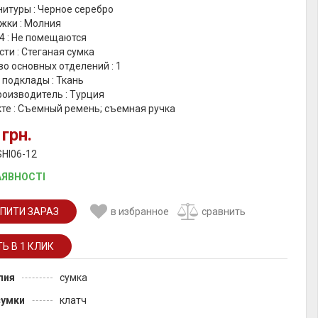
итуры : Черное серебро
жки : Молния
4 : Не помещаются
ти : Стеганая сумка
о основных отделений : 1
 подклады : Ткань
роизводитель : Турция
те : Съемный ремень; съемная ручка
 грн.
SHI06-12
АЯВНОСТІ
ПИТИ ЗАРАЗ
в избранное
сравнить
лия
сумка
сумки
клатч