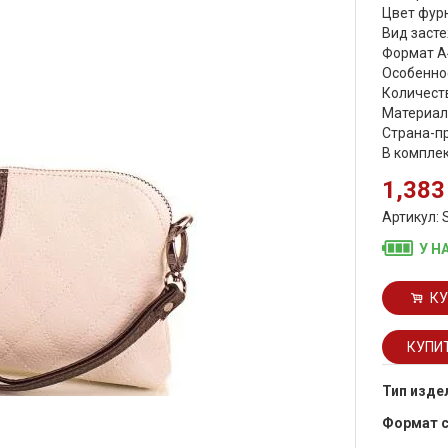
Цвет фурн
Вид засте
Формат А
Особеннос
Количеств
Материал
Страна-п
В комплек
1,383
Артикул: 
У Н
КУ
Тип изде
Формат 