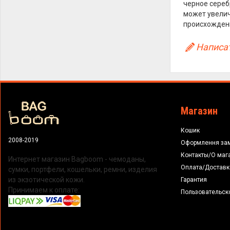
черное сереб
может увелич
происхождени
Написат
Магазин
Кошик
2008-2019
Оформлення за
Контакты/О маг
Интернет магазин Bagboom - чемоданы,
Оплата/Доставк
сумки, портфели, кошельки, ремни, изделия
из экзотической кожи.
Гарантия
Принимаем к оплате:
Пользовательск