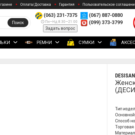
агазине
Оплата/Доставка
Гарантия
Пользовательское соглашени
(063) 231-7375
(067) 887-0880
Пн—Нд 8:30—21:00
(099) 373-3799
Поиск
Задать вопрос
ЛЬКИ
РЕМНИ
СУМКИ
АКСЕ
DESISAN
Женск
(ДЕСИ
Тип издел
Основной
Способ но
Торговая 
Материал