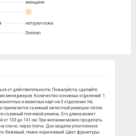
женщине
л
натурал кожа
Desisan
ься от действительности. Пожалуйста, сделайте
их менеджеров. Количество основных отделений: 1.
исконтных и визитных карт на 3 отделения. На
ию прилагается съемный запястной ремешок-петля.
тся съемный плечевой ремень. Его длина может
й от 103 до 141 см. При желании можно проделать
на плече, через плечо. Дно модели уплотненное.
тло-бежевый, темно-коричневый. Цвет фурнитуры: