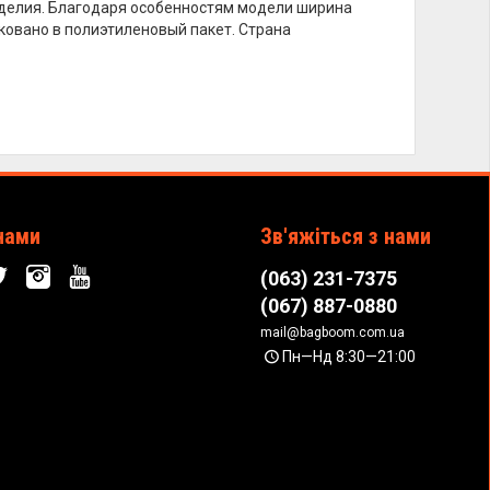
изделия. Благодаря особенностям модели ширина
ковано в полиэтиленовый пакет. Страна
нами
Зв'яжіться з нами
(063) 231-7375
(067) 887-0880
mail@bagboom.com.ua
Пн—Нд 8:30—21:00