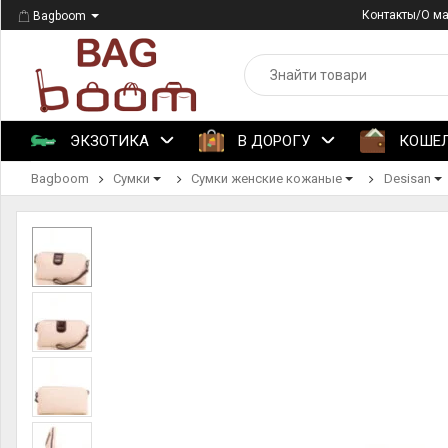
Контакты/О м
Bagboom
ЭКЗОТИКА
В ДОРОГУ
КОШЕ
Bagboom
Сумки
Сумки женские кожаные
Desisan