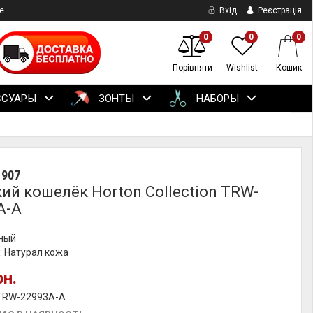
е
Вхід
Реєстрація
0
0
0
Порівняти
Wishlist
Кошик
ССУАРЫ
ЗОНТЫ
НАБОРЫ
1907
ий кошелёк Horton Collection TRW-
A-A
рный
: Натурал кожа
рн.
 TRW-22993A-A