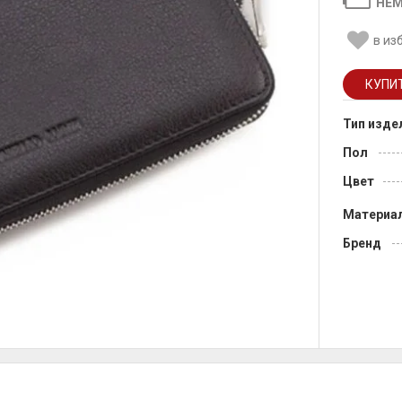
НЕМ
в из
Тип изде
Пол
Цвет
Материа
Бренд