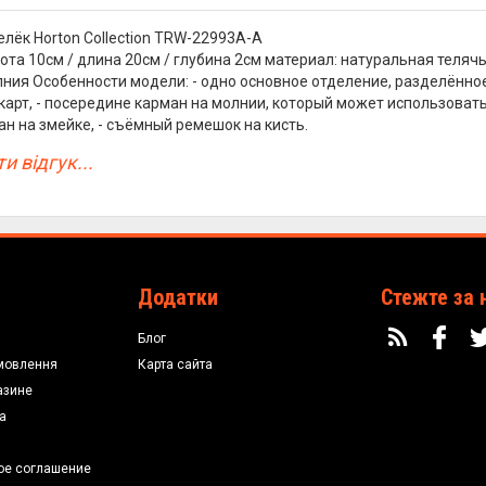
лёк Horton Collection TRW-22993A-A
ота 10см / длина 20см / глубина 2см материал: натуральная теляч
лния Особенности модели: - одно основное отделение, разделённое
карт, - посередине карман на молнии, который может использовать
ан на змейке, - съёмный ремешок на кисть.
и відгук...
Додатки
Стежте за 
Блог
мовлення
Карта сайта
азине
а
ое соглашение