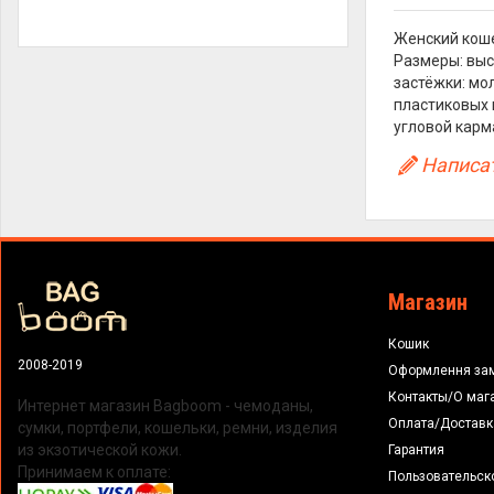
Женский коше
Размеры: выс
застёжки: мо
пластиковых 
угловой карм
Написат
Магазин
Кошик
2008-2019
Оформлення за
Контакты/О маг
Интернет магазин Bagboom - чемоданы,
Оплата/Доставк
сумки, портфели, кошельки, ремни, изделия
из экзотической кожи.
Гарантия
Принимаем к оплате:
Пользовательск