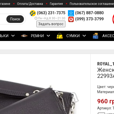
агазине
Оплата/Доставка
Гарантия
Пользовательское соглашени
(063) 231-7375
(067) 887-0880
Пн—Нд 8:30—21:00
(099) 373-3799
Поиск
Задать вопрос
ЛЬКИ
РЕМНИ
СУМКИ
АКСЕ
ROYAL_
Женск
22993
Цвет: че
Материал
960 г
Артикул: