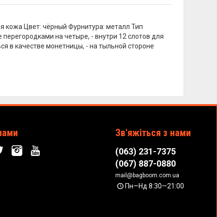
ья кожа Цвет: чёрный Фурнитура: металл Тип
 перегородками на четыре, - внутри 12 слотов для
ся в качестве монетницы, - на тыльной стороне
нами
Зв'яжіться з нами
(063) 231-7375
(067) 887-0880
mail@bagboom.com.ua
Пн—Нд 8:30—21:00