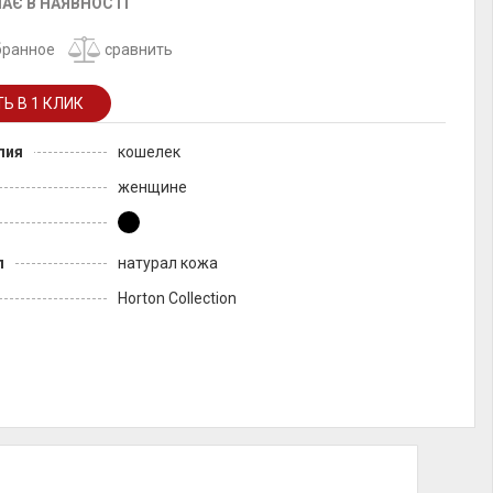
АЄ В НАЯВНОСТІ
бранное
сравнить
лия
кошелек
женщине
л
натурал кожа
Horton Collection