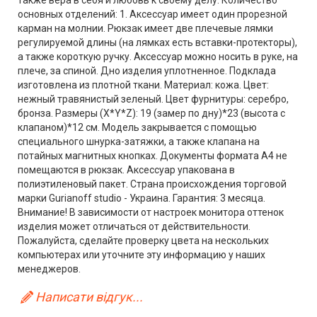
также вера в себя и любовь к своему делу. Количество
основных отделений: 1. Аксессуар имеет один прорезной
карман на молнии. Рюкзак имеет две плечевые лямки
регулируемой длины (на лямках есть вставки-протекторы),
а также короткую ручку. Аксессуар можно носить в руке, на
плече, за спиной. Дно изделия уплотненное. Подклада
изготовлена из плотной ткани. Материал: кожа. Цвет:
нежный травянистый зеленый. Цвет фурнитуры: серебро,
бронза. Размеры (X*Y*Z): 19 (замер по дну)*23 (высота с
клапаном)*12 см. Модель закрывается с помощью
специального шнурка-затяжки, а также клапана на
потайных магнитных кнопках. Документы формата А4 не
помещаются в рюкзак. Аксессуар упакована в
полиэтиленовый пакет. Страна происхождения торговой
марки Gurianoff studio - Украина. Гарантия: 3 месяца.
Внимание! В зависимости от настроек монитора оттенок
изделия может отличаться от действительности.
Пожалуйста, сделайте проверку цвета на нескольких
компьютерах или уточните эту информацию у наших
менеджеров.
Написати відгук...