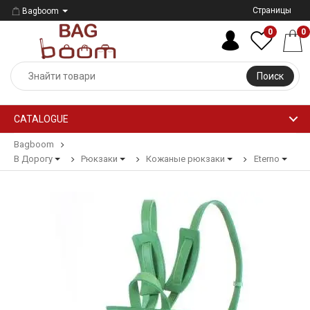
Страницы
Bagboom
0
0
Поиск
CATALOGUE
Bagboom
В Дорогу
Рюкзаки
Кожаные рюкзаки
Eterno