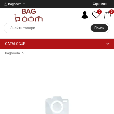
Страницы
Bagboom
0
0
Поиск
CATALOGUE
Bagboom