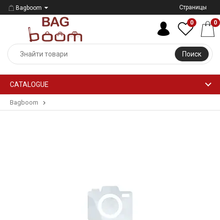
Страницы
Bagboom
0
0
Поиск
CATALOGUE
Bagboom