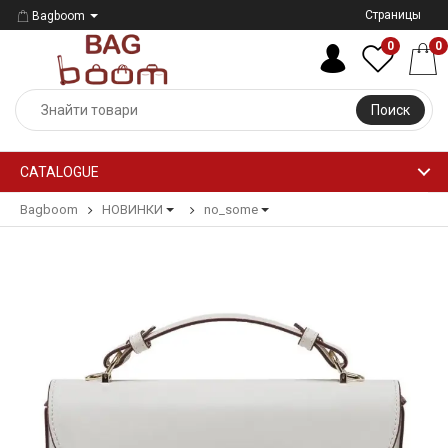
Страницы
Bagboom
0
0
Поиск
CATALOGUE
Bagboom
НОВИНКИ
no_some