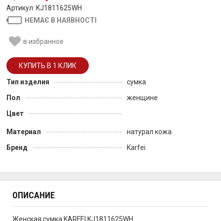
Артикул: KJ1811625WH
НЕМАЄ В НАЯВНОСТІ
в избранное
Тип изделия
сумка
Пол
женщине
Цвет
Материал
натурал кожа
Бренд
Karfei
ОПИСАНИЕ
Женская сумка KARFEI KJ1811625WH