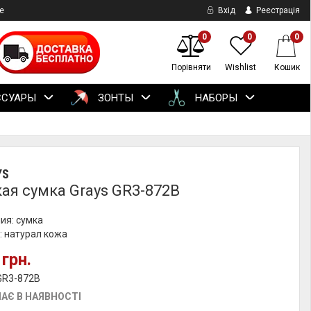
е
Вхід
Реєстрація
0
0
0
Порівняти
Wishlist
Кошик
ССУАРЫ
ЗОНТЫ
НАБОРЫ
YS
ая сумка Grays GR3-872B
ия: сумка
: натурал кожа
 грн.
GR3-872B
АЄ В НАЯВНОСТІ