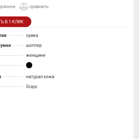
бранное
сравнить
лия
сумка
сумки
шоппер
женщине
л
натурал кожа
Grays