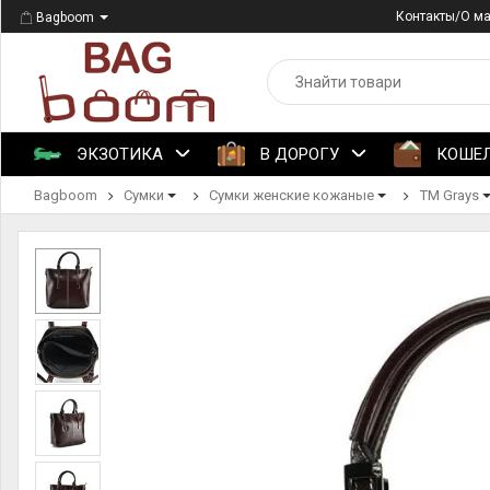
Контакты/О м
Bagboom
ЭКЗОТИКА
В ДОРОГУ
КОШЕ
Bagboom
Сумки
Сумки женские кожаные
ТМ Grays