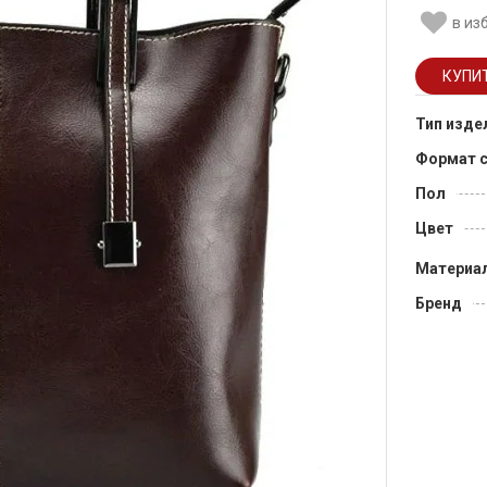
в из
Тип изде
Формат 
Пол
Цвет
Материа
Бренд