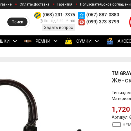
агазине
Оплата/Доставка
Гарантия
Пользовательское соглашени
(063) 231-7375
(067) 887-0880
Пн—Нд 8:30—21:00
(099) 373-3799
Поиск
Задать вопрос
ЛЬКИ
РЕМНИ
СУМКИ
АКСЕ
ТМ GRA
Женск
Тип издел
Материал
1,720
Артикул: 
НЕМ