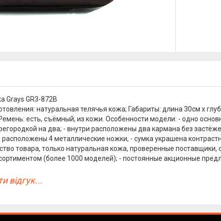
а Grays GR3-872B
отовления: натуральная телячья кожа; Габариты: длина 30см х глуб
Ремень: есть, съёмный, из кожи. Особенности модели: - одно основ
егородкой на два; - внутри расположены два кармана без застёжек
не расположены 4 металлические ножки, - сумка украшена контраст
ство товара, только натуральная кожа, проверенные поставщики, 
сортиментом (более 1000 моделей); - постоянные акционные пред
и відгук...