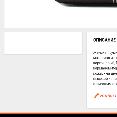
ОПИСАНИЕ
Женская сумк
материал изг
коричневый; 
карманом-пер
кожи, - на д
высокое каче
с широким ас
Написат