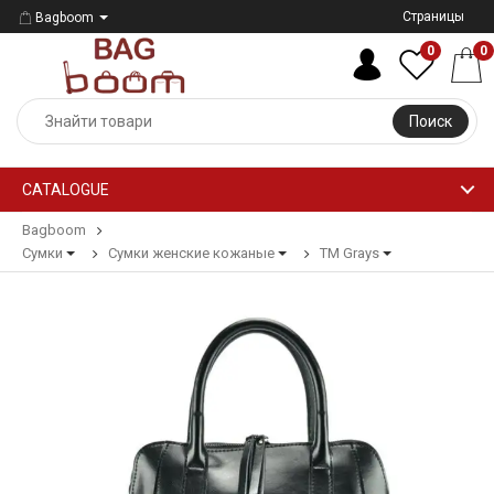
Страницы
Bagboom
0
0
Поиск
CATALOGUE
Bagboom
Сумки
Сумки женские кожаные
ТМ Grays