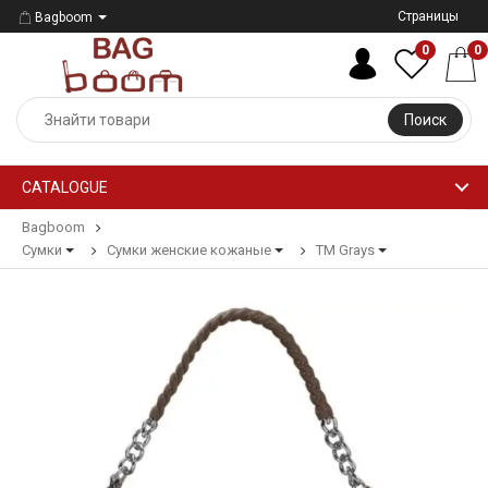
Страницы
Bagboom
0
0
Поиск
CATALOGUE
Bagboom
Сумки
Сумки женские кожаные
ТМ Grays