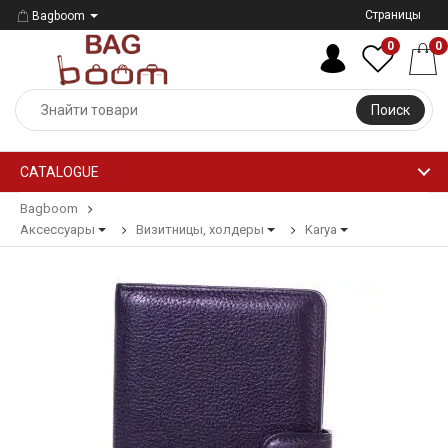
Страницы
Bagboom
0
0
Поиск
CATALOGUE
Bagboom
Аксессуары
Визитницы, холдеры
Karya