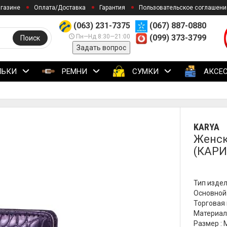
агазине
Оплата/Доставка
Гарантия
Пользовательское соглашени
(063) 231-7375
(067) 887-0880
Пн—Нд 8:30—21:00
(099) 373-3799
Поиск
Задать вопрос
ЛЬКИ
РЕМНИ
СУМКИ
АКСЕ
KARYA
Женск
(КАРИ
Тип издел
Основной 
Торговая 
Материал
Размер :