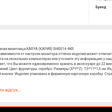
Бренд
ная визитница KARYA (КАРИЯ) SHI0014-4KR
зависимости от настроек монитора оттенок изделия может отличат
та на нескольких компьютерах или уточните эту информацию у на
чает, что Вы можете единовременно хранить в аксессуаре до 22 виз
синий. Цвет фурнитуры: серебро. Размеры (X*Y*Z): 7,5*11*1,5 см. 
 кнопке. Изделие упаковано в фирменную картонную коробку. Стра
и відгук...