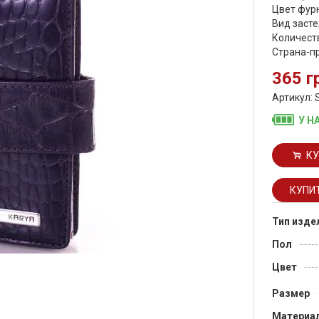
Цвет фурн
Вид засте
Количеств
Страна-п
365 г
Артикул: 
У Н
КУ
Тип изде
Пол
Цвет
Размер
Материа