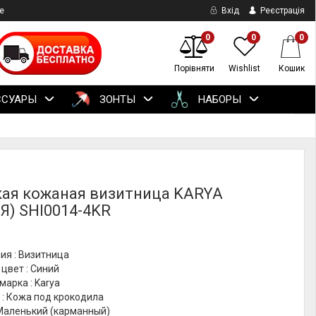
е
Вхід
Реєстрація
0
0
0
Порівняти
Wishlist
Кошик
ССУАРЫ
ЗОНТЫ
НАБОРЫ
ая кожаная визитница KARYA
Я) SHI0014-4KR
ия : Визитница
цвет : Синий
марка : Karya
 : Кожа под крокодила
 Маленький (карманный)