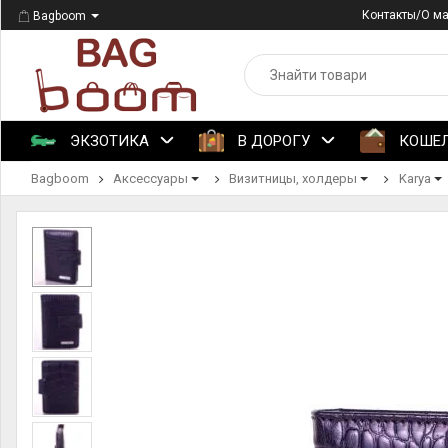
Контакты/О м
Bagboom
ЭКЗОТИКА
В ДОРОГУ
КОШЕ
Bagboom
Аксессуары
Визитницы, холдеры
Karya