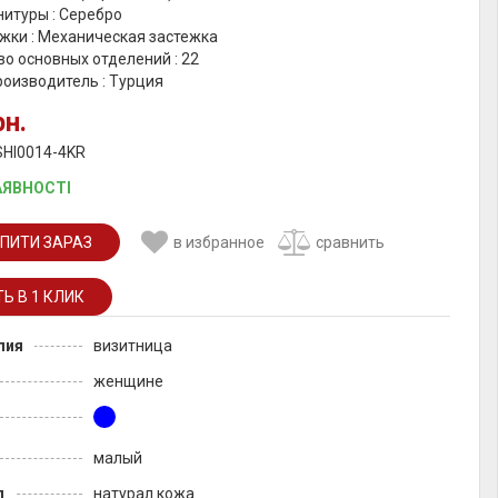
итуры : Серебро
жки : Механическая застежка
о основных отделений : 22
роизводитель : Турция
рн.
SHI0014-4KR
АЯВНОСТІ
ПИТИ ЗАРАЗ
в избранное
сравнить
лия
визитница
женщине
малый
л
натурал кожа