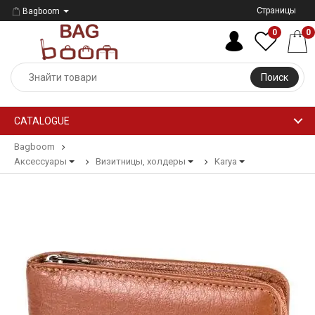
Страницы
Bagboom
0
0
Поиск
CATALOGUE
Bagboom
Аксессуары
Визитницы, холдеры
Karya