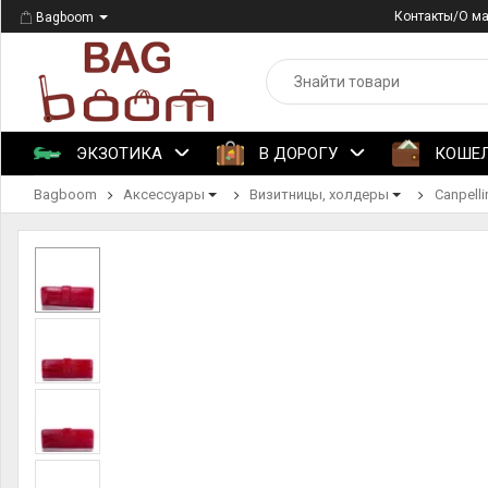
Контакты/О м
Bagboom
ЭКЗОТИКА
В ДОРОГУ
КОШЕ
Bagboom
Аксессуары
Визитницы, холдеры
Canpelli