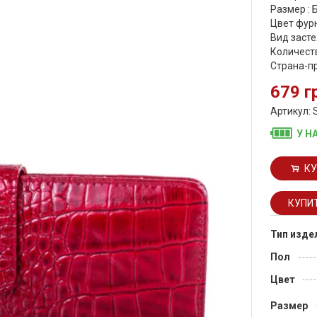
Размер :
Цвет фурн
Вид засте
Количеств
Страна-п
679 г
Артикул: 
У Н
КУ
Тип изде
Пол
Цвет
Размер