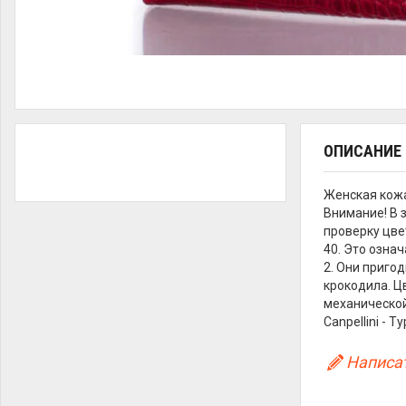
ОПИСАНИЕ
Женская кожа
Внимание! В 
проверку цве
40. Это озна
2. Они приго
крокодила. Ц
механической
Canpellini - Т
Написат