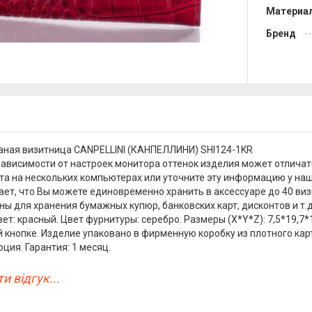
Материа
Бренд
ная визитница CANPELLINI (КАНПЕЛЛИНИ) SHI124-1KR
зависимости от настроек монитора оттенок изделия может отличат
та на нескольких компьютерах или уточните эту информацию у на
чает, что Вы можете единовременно хранить в аксессуаре до 40 ви
дны для хранения бумажных купюр, банковских карт, дисконтов и т
вет: красный. Цвет фурнитуры: серебро. Размеры (X*Y*Z): 7,5*19,7
 кнопке. Изделие упаковано в фирменную коробку из плотного ка
урция. Гарантия: 1 месяц.
и відгук...