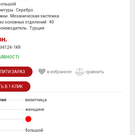
 Большой
итуры : Серебро
жки : Механическая застежка
о основных отделений : 40
роизводитель : Турция
рн.
SHI124-1KR
АЯВНОСТІ
ПИТИ ЗАРАЗ
в избранное
сравнить
лия
визитница
женщине
большой