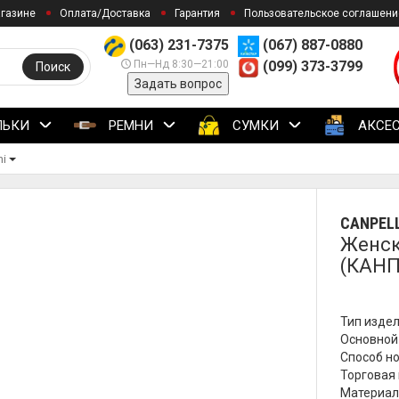
агазине
Оплата/Доставка
Гарантия
Пользовательское соглашени
(063) 231-7375
(067) 887-0880
Пн—Нд 8:30—21:00
(099) 373-3799
Поиск
Задать вопрос
ЛЬКИ
РЕМНИ
СУМКИ
АКСЕ
ni
CANPELL
Женск
(КАНП
Тип издел
Основной 
Способ но
Торговая м
Материал