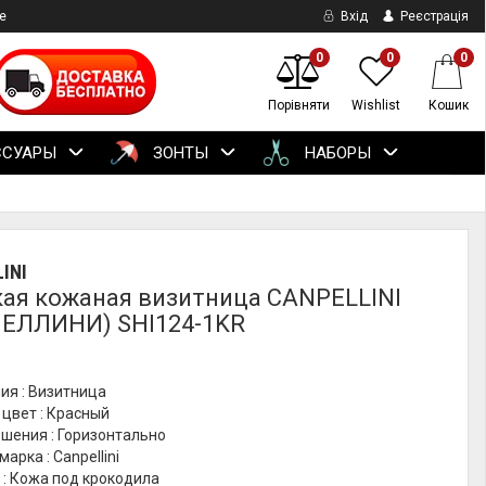
е
Вхід
Реєстрація
0
0
0
Порівняти
Wishlist
Кошик
ССУАРЫ
ЗОНТЫ
НАБОРЫ
INI
ая кожаная визитница CANPELLINI
ЕЛЛИНИ) SHI124-1KR
ия : Визитница
цвет : Красный
шения : Горизонтально
арка : Canpellini
 : Кожа под крокодила