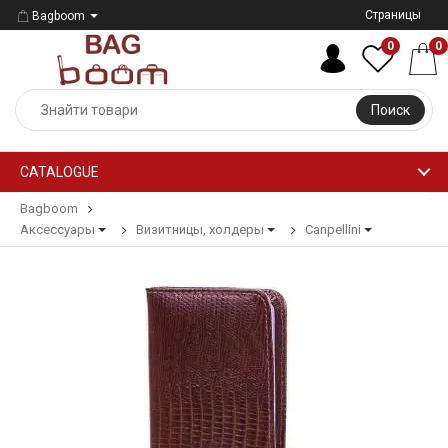
Страницы
Bagboom
0
0
Поиск
CATALOGUE
Bagboom
Аксессуары
Визитницы, холдеры
Canpellini