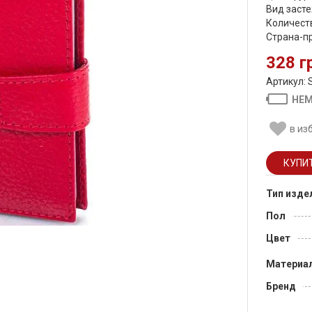
Вид засте
Количеств
Страна-п
328 г
Артикул: 
НЕМ
в из
Тип изде
Пол
Цвет
Материа
Бренд