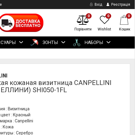
е
Вхід
Реєстрація
0
0
0
Порівняти
Wishlist
Кошик
ССУАРЫ
ЗОНТЫ
НАБОРЫ
INI
ая кожаная визитница CANPELLINI
ЕЛЛИНИ) SHI050-1FL
ия : Визитница
цвет : Красный
арка : Canpellini
 : Кожа
итуры : Серебро