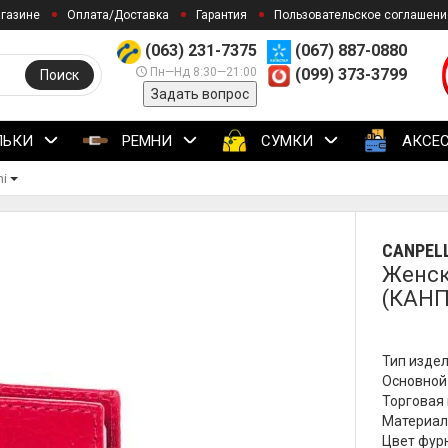
агазине
Оплата/Доставка
Гарантия
Пользовательское соглашени
(063) 231-7375
(067) 887-0880
Пн—Нд 8:30—21:00
(099) 373-3799
Поиск
Задать вопрос
ЛЬКИ
РЕМНИ
СУМКИ
АКСЕ
ni
CANPELL
Женск
(КАНП
Тип издел
Основной 
Торговая м
Материал
Цвет фурн