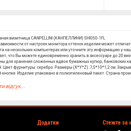
ная визитница CANPELLINI (КАНПЕЛЛИНИ) SHI050-1FL
зависимости от настроек монитора оттенок изделия может отличат
та на нескольких компьютерах или уточните эту информацию у на
чает, что Вы можете единовременно хранить в аксессуаре до 20 ви
дны для хранения сложенных вдвое бумажных купюр, банковских кар
й. Цвет фурнитуры: серебро. Размеры (X*Y*Z): 7,5*10*1,2 см. Закр
 кнопке. Изделие упаковано в полиэтиленовый пакет. Страна происх
и відгук...
Додатки
Стежте за 