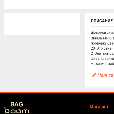
ОПИСАНИЕ
Женская кожа
Внимание! В 
проверку цве
20. Это озна
2. Они приго
Цвет: красны
механической
Написат
Магазин