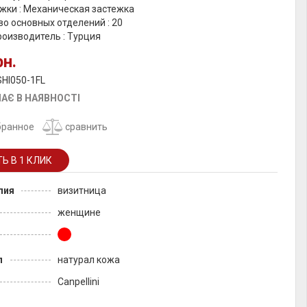
жки : Механическая застежка
о основных отделений : 20
роизводитель : Турция
рн.
SHI050-1FL
АЄ В НАЯВНОСТІ
бранное
сравнить
лия
визитница
женщине
л
натурал кожа
Canpellini