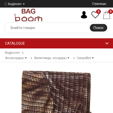
Страницы
Bagboom
0
0
Поиск
CATALOGUE
Bagboom
Аксессуары
Визитницы, холдеры
Canpellini