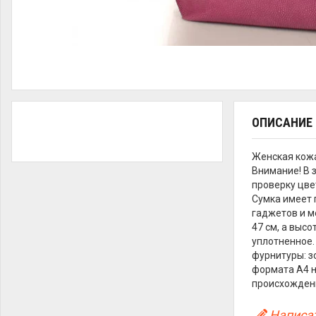
ОПИСАНИЕ
Женская кож
Внимание! В 
проверку цве
Сумка имеет 
гаджетов и м
47 см, а высо
уплотненное.
фурнитуры: з
формата А4 н
происхождени
Написат