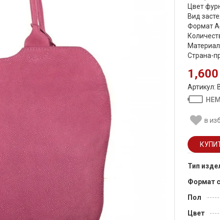
Цвет фурн
Вид засте
Формат А
Количеств
Материал
Страна-пр
1,600
Артикул:
НЕМ
в из
Тип изде
Формат 
Пол
Цвет