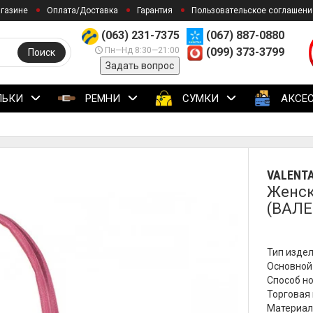
агазине
Оплата/Доставка
Гарантия
Пользовательское соглашени
(063) 231-7375
(067) 887-0880
Пн—Нд 8:30—21:00
(099) 373-3799
Поиск
Задать вопрос
ЛЬКИ
РЕМНИ
СУМКИ
АКСЕ
VALENT
Женск
(ВАЛЕ
Тип издел
Основной 
Способ но
Торговая 
Материал