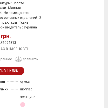
итуры : Золото
жки : Молния
4 : Не помещаются
о основных отделений : 2
 подклады : Ткань
оизводитель : Украина
 грн.
 BE6094813
АЄ В НАЯВНОСТІ
бранное
сравнить
лия
сумка
сумки
шоппер
женщине