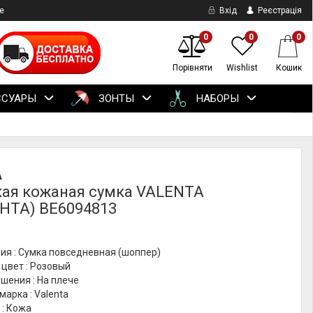
е
Вхід
Реєстрація
0
0
0
Порівняти
Wishlist
Кошик
ССУАРЫ
ЗОНТЫ
НАБОРЫ
A
ая кожаная сумка VALENTA
НТА) BE6094813
ия : Сумка повседневная (шоппер)
цвет : Розовый
шения : На плече
марка : Valenta
 : Кожа