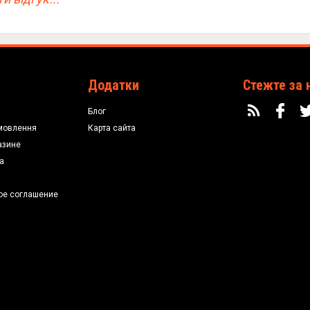
Додатки
Стежте за 
Блог
мовлення
Карта сайта
азине
а
ое соглашение