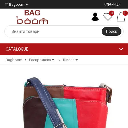
Страницы
Bagboom
0
0
Поиск
CATALOGUE
Bagboom
Распродажа
Tunona