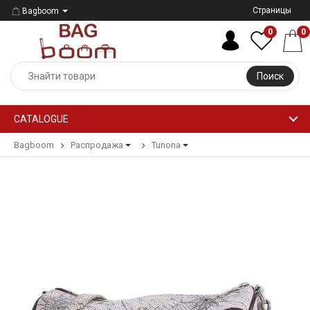
Страницы
Bagboom
0
0
Поиск
CATALOGUE
Bagboom
Распродажа
Tunona