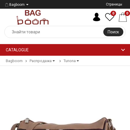
Страницы
Bagboom
0
0
Поиск
CATALOGUE
Bagboom
Распродажа
Tunona