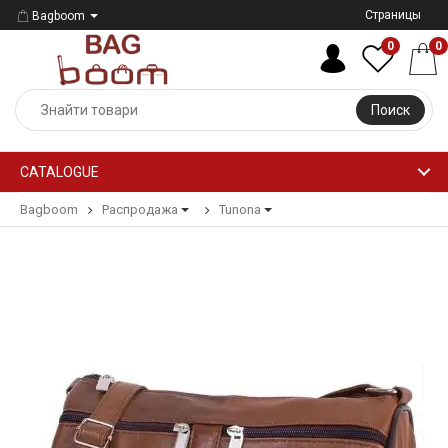
Страницы
Bagboom
0
0
Поиск
CATALOGUE
Bagboom
Распродажа
Tunona