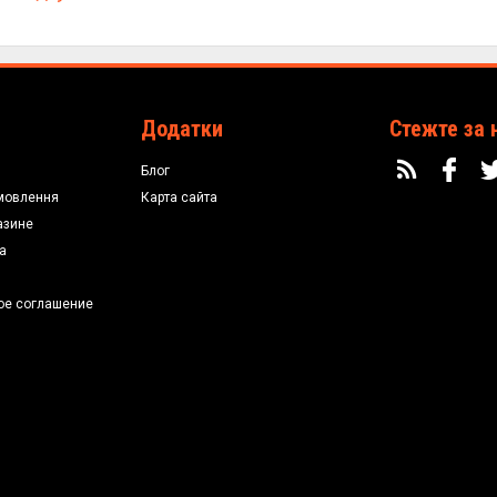
Додатки
Стежте за 
Блог
мовлення
Карта сайта
азине
а
ое соглашение