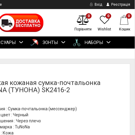
е
Вхід
Реєстрація
0
0
0
Порівняти
Wishlist
Кошик
ССУАРЫ
ЗОНТЫ
НАБОРЫ
ая кожаная сумка-почтальонка
A (ТУНОНА) SK2416-2
ия : Сумка-почтальонка (мессенджер)
цвет : Черный
шения : Через плечо
марка : TuNoNа
 : Кожа