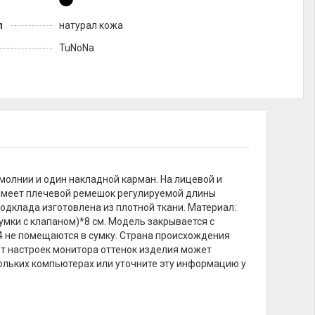
л
натурал кожа
TuNoNа
молнии и один накладной карман. На лицевой и
 имеет плечевой ремешок регулируемой длины
 Подклада изготовлена из плотной ткани. Материал:
сумки с клапаном)*8 см. Модель закрывается с
4 не помещаются в сумку. Страна происхождения
 от настроек монитора оттенок изделия может
кольких компьютерах или уточните эту информацию у