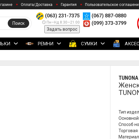
агазине
Оплата/Доставка
Гарантия
Пользовательское соглашени
(063) 231-7375
(067) 887-0880
Пн—Нд 8:30—21:00
(099) 373-3799
Поиск
Задать вопрос
ЛЬКИ
РЕМНИ
СУМКИ
АКСЕ
TUNONA
Женск
TUNON
Тип издел
Основной 
Способ но
Торговая 
Материал