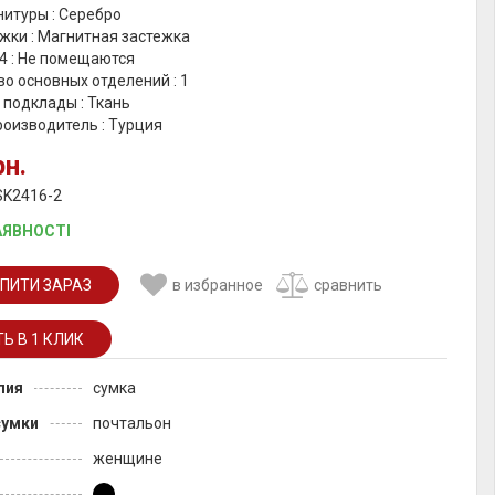
итуры : Серебро
жки : Магнитная застежка
4 : Не помещаются
о основных отделений : 1
 подклады : Ткань
роизводитель : Турция
рн.
SK2416-2
АЯВНОСТІ
ПИТИ ЗАРАЗ
в избранное
сравнить
лия
сумка
сумки
почтальон
женщине