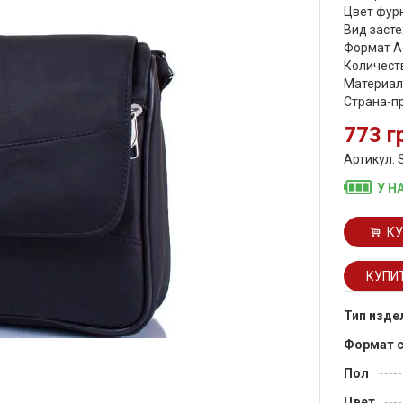
Цвет фурн
Вид засте
Формат А
Количеств
Материал
Страна-п
773 г
Артикул: 
У Н
КУ
Тип изде
Формат 
Пол
Цвет