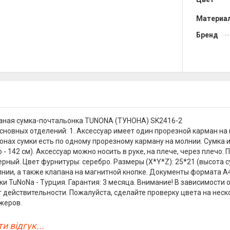
Материа
Бренд
аная сумка-почтальонка TUNONA (ТУНОНА) SK2416-2
сновных отделений: 1. Аксессуар имеет один прорезной карман на 
онах сумки есть по одному прорезному карману на молнии. Сумка
- 142 см). Аксессуар можно носить в руке, на плече, через плечо.
черный. Цвет фурнитуры: серебро. Размеры (X*Y*Z): 25*21 (высота 
ии, а также клапана на магнитной кнопке. Документы формата А
ки TuNoNа - Турция. Гарантия: 3 месяца. Внимание! В зависимости
т действительности. Пожалуйста, сделайте проверку цвета на нес
жеров.
и відгук...