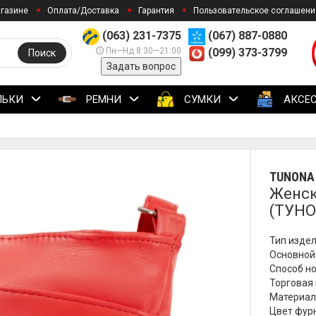
агазине
Оплата/Доставка
Гарантия
Пользовательское соглашени
(063) 231-7375
(067) 887-0880
Пн—Нд 8:30—21:00
(099) 373-3799
Поиск
Задать вопрос
ЛЬКИ
РЕМНИ
СУМКИ
АКСЕ
TUNONA
Женск
(ТУНО
Тип издел
Основной 
Способ но
Торговая 
Материал
Цвет фурн