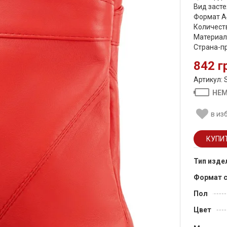
Вид засте
Формат А
Количеств
Материал
Страна-п
842 г
Артикул: 
НЕМ
в из
Тип изде
Формат 
Пол
Цвет