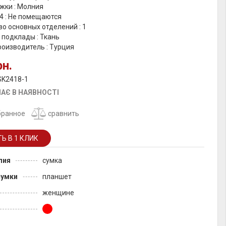
жки : Молния
4 : Не помещаются
о основных отделений : 1
 подклады : Ткань
роизводитель : Турция
рн.
SK2418-1
АЄ В НАЯВНОСТІ
бранное
сравнить
лия
сумка
сумки
планшет
женщине