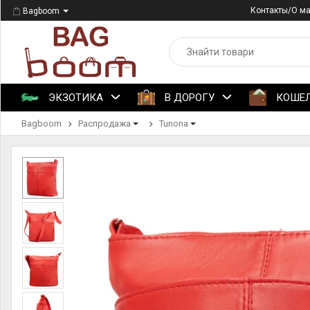
Контакты/О м
Bagboom
ЭКЗОТИКА
В ДОРОГУ
КОШЕ
Bagboom
Распродажа
Tunona