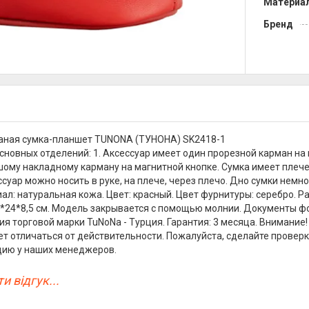
Материа
Бренд
аная сумка-планшет TUNONA (ТУНОНА) SK2418-1
сновных отделений: 1. Аксессуар имеет один прорезной карман на 
ому накладному карману на магнитной кнопке. Сумка имеет плеч
ессуар можно носить в руке, на плече, через плечо. Дно сумки нем
ал: натуральная кожа. Цвет: красный. Цвет фурнитуры: серебро. Ра
м)*24*8,5 см. Модель закрывается с помощью молнии. Документы ф
я торговой марки TuNoNа - Турция. Гарантия: 3 месяца. Внимание!
т отличаться от действительности. Пожалуйста, сделайте проверк
цию у наших менеджеров.
и відгук...