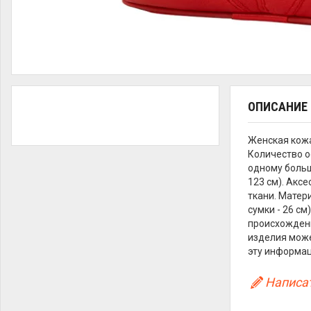
ОПИСАНИЕ
Женская кож
Количество о
одному больш
123 см). Акс
ткани. Матери
сумки - 26 с
происхождени
изделия може
эту информа
Написат