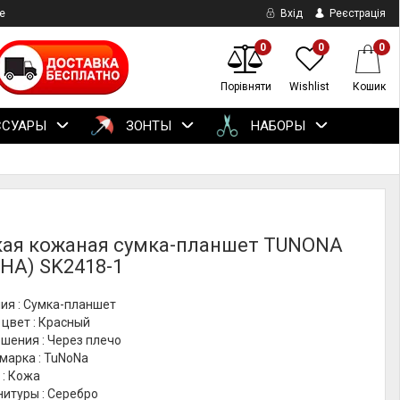
е
Вхід
Реєстрація
0
0
0
Порівняти
Wishlist
Кошик
ССУАРЫ
ЗОНТЫ
НАБОРЫ
ая кожаная сумка-планшет TUNONA
НА) SK2418-1
ия : Сумка-планшет
цвет : Красный
шения : Через плечо
марка : TuNoNа
 : Кожа
итуры : Серебро