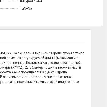
л
натурал кожа
TuNoNа
молнии. На лицевой и тыльной стороне сумки есть по
евой ремешок регулируемой длины (максимально -
ного уплотненное. Подклада изготовлена из плотной
змеры (X*Y*Z): 23,5 (замер по дну, в верхней части
ормата А4 не помещаются в сумку. Страна
 В зависимости от настроек монитора оттенок
у цвета на нескольких компьютерах или уточните