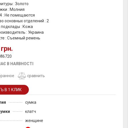
итуры : Золото
жки : Молния
4 : Не помещаются
о основных отделений : 2
 подклады : Кожа
оизводитель : Украина
кте : Съемный ремень
 грн.
MI6720
АЄ В НАЯВНОСТІ
бранное
сравнить
лия
сумка
сумки
клатч
женщине