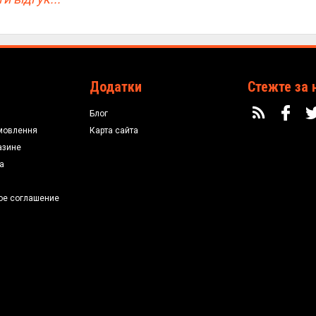
Додатки
Стежте за 
Блог
мовлення
Карта сайта
азине
а
ое соглашение