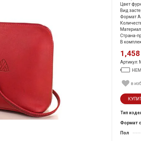
Цвет фурн
Вид засте
Формат А
Количеств
Материал
Страна-пр
В компле
1,458
Артикул: 
НЕМ
в из
Тип изде
Формат 
Пол