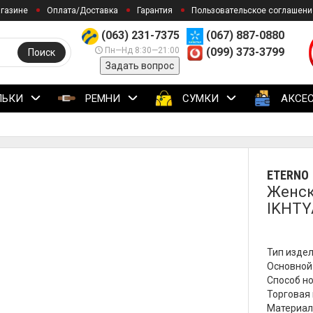
агазине
Оплата/Доставка
Гарантия
Пользовательское соглашени
(063) 231-7375
(067) 887-0880
Пн—Нд 8:30—21:00
(099) 373-3799
Поиск
Задать вопрос
ЛЬКИ
РЕМНИ
СУМКИ
АКСЕ
ETERNO
Женск
IKHTY
Тип издел
Основной 
Способ но
Торговая м
Материал