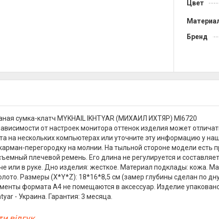
Цвет
Материа
Бренд
аная сумка-клатч MYKHAIL IKHTYAR (МИХАИЛ ИХТЯР) MI6720
зависимости от настроек монитора оттенок изделия может отличат
та на нескольких компьютерах или уточните эту информацию у наш
карман-перегородку на молнии. На тыльной стороне модели есть п
съемный плечевой ремень. Его длина не регулируется и составляет
че или в руке. Дно изделия: жесткое. Материал подклады: кожа. Ма
олото. Размеры (X*Y*Z): 18*16*8,5 см (замер глубины сделан по д
менты формата А4 не помещаются в аксессуар. Изделие упакован
htyar - Украина. Гарантия: 3 месяца.
и відгук...