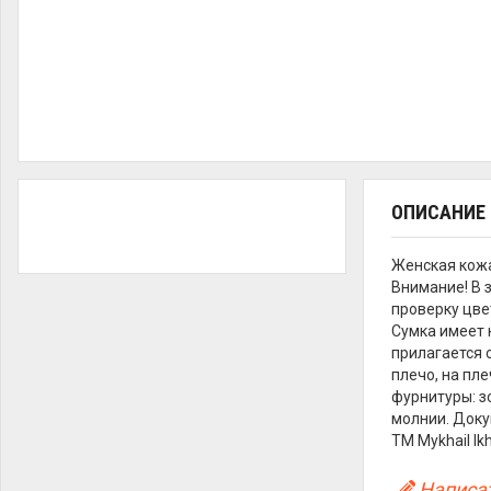
ОПИСАНИЕ
Женская кож
Внимание! В 
проверку цве
Сумка имеет 
прилагается 
плечо, на пле
фурнитуры: з
молнии. Доку
ТМ Mykhail Ik
Написат