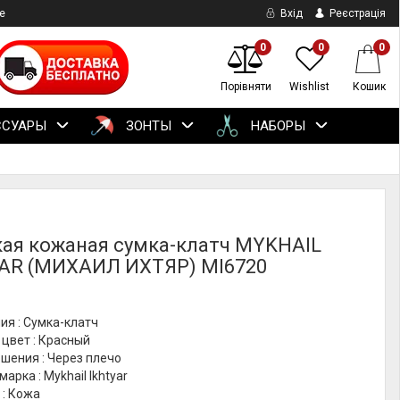
е
Вхід
Реєстрація
0
0
0
Порівняти
Wishlist
Кошик
ССУАРЫ
ЗОНТЫ
НАБОРЫ
ая кожаная сумка-клатч MYKHAIL
AR (МИХАИЛ ИХТЯР) MI6720
ия : Сумка-клатч
цвет : Красный
шения : Через плечо
арка : Mykhail Ikhtyar
 : Кожа